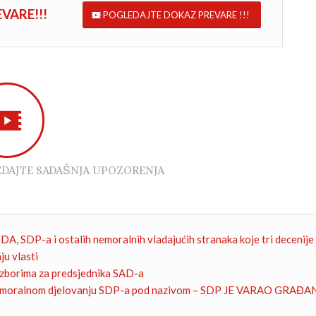
PREVARE!!!
POGLEDAJTE DOKAZ PREVARE !!!
EDAJTE SADAŠNJA UPOZORENJA
DA, SDP-a i ostalih nemoralnih vladajućih stranaka koje tri decenije
u vlasti
izborima za predsjednika SAD-a
 o nemoralnom djelovanju SDP-a pod nazivom – SDP JE VARAO G