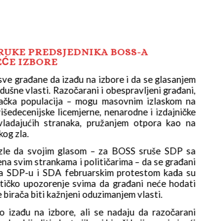
PORUKE PREDSJEDNIKA BOSS-A
13.
EĆE IZBORE
MIR
ve građane da izađu na izbore i da se glasanjem
Pred
dušne vlasti. Razočarani i obespravljeni građani,
za B
boračka populacija – mogu masovnim izlaskom na
mlad
višedecenijske licemjerne, nenarodne i izdajničke
izbo
vladajućih stranaka, pružanjem otpora kao na
poli
kog zla.
febr
uzle da svojim glasom – za BOSS sruše SDP sa
Pozi
ena svim strankama i političarima – da se građani
vlas
vila SDP-u i SDA februarskim protestom kada su
ne s
olitičko upozorenje svima da građani neće hodati
poli
e birača biti kažnjeni oduzimanjem vlasti.
pognu
 izađu na izbore, ali se nadaju da razočarani
SDP 