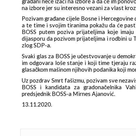
ju izaći
građani neće izaći na izbore a da će im ponovo 
avu.
na izbore jer su interesno vezani za vlast kro
ast SDP-
Pozivam građane cijele Bosne i Hercegovine d
asaju za
a te time i svojim tiranima pokažu da će pas
Pozivam
BOSS putem poziva prijateljima koje imaju 
 rušenju
dijasporu da pozivom prijateljima i rodbini u
zlog SDP-a.
ičara da
Svaki glas za BOSS je učestvovanje u demokrats
ju vlast
im odgovara loše stanje i koji time tjeraju 
glasačkom mašinom njihovih podanika koji moraj
asaju za
Uz pozdrav Smrt fašizmu, pozivam sve nezavis
 poruci
BOSS i kandidata za gradonačelnika Vahi
predsjednik BOSS-a Mirnes Ajanović.
13.11.2020.