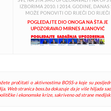
SVE NA ŠTA SMO UPOZORAVALI I NA OPŠ
IZBORIMA 2010. I 2014. GODINE, DANAS 
MOŽE PONOVITI OD RIJEČI DO RIJEČI
POGLEDAJTE DIO ONOGA NA ŠTA JE
UPOZORAVAO MIRNES AJANOVIĆ
žete pročitati o aktivnostima BOSS-a koje su posljedn
a. Web stranica boss.ba dokazuje da je više hiljada saop
olitičke i ekonomske krize, sakriveno od strane medijski