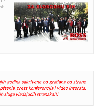
TIM
SE
jih godina sakrivene od građana od strane
štenja, press konferencija i video inserata,
h sluga vladajućih stranaka!!!