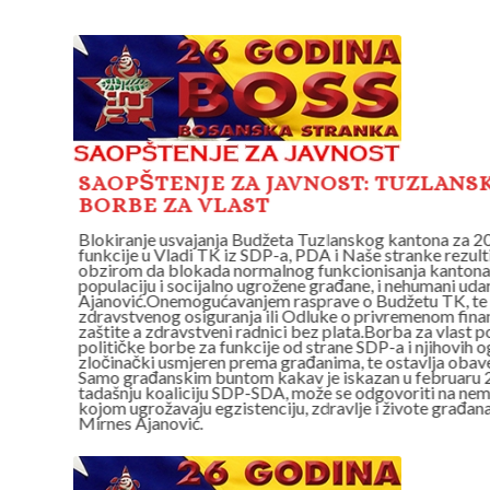
E
SAOPŠTENJE ZA JAVNOST: TUZLANS
BORBE ZA VLAST
 vlast i
Blokiranje usvajanja Budžeta Tuzlanskog kantona za 20
,
funkcije u Vladi TK iz SDP-a, PDA i Naše stranke rezult
oračku
obzirom da blokada normalnog funkcionisanja kantonaln
 Mirnes
populaciju i socijalno ugrožene građane, i nehumani ud
da
Ajanović.Onemogućavanjem rasprave o Budžetu TK, te 
ravstvene
zdravstvenog osiguranja ili Odluke o privremenom finan
v vid
zaštite a zdravstveni radnici bez plata.Borba za vlast pol
i
političke borbe za funkcije od strane SDP-a i njihovih 
bunta.
zločinački usmjeren prema građanima, te ostavlja obave
sti
Samo građanskim buntom kakav je iskazan u februaru 20
ličnih –
tadašnju koaliciju SDP-SDA, može se odgovoriti na nemo
S-a
kojom ugrožavaju egzistenciju, zdravlje i živote građan
Mirnes Ajanović.