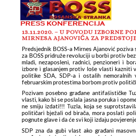
13.11.2020. – U POVODU IZBORNE 
MIRNESA AJANOVIĆA ZA PREDSTOJ
lasanjem
Predsjednik BOSS-a Mirnes Ajanović poziva s
građani,
za BOSS pridruže revoluciji u borbi protiv bez
skom na
mladi, nezaposleni, radnici, penzioneri i 
dajničke
izbore i glasanjem protiv loše vlasti kazniti 
 kao na
politike SDA, SDP-a i ostalih nemoralnih 
februarskim protestima borbom protiv politič
 SDP sa
Pozivam posebno građane antifašističke T
 građani
vlasti, kako bi se poslala jasna poruka i opom
kada su
ne smiju izdati!!! Tuzla, koja se suprotsta
e hodati
političari bježali od birača, mora poslati p
pognute glave i da će svi koji izdaju povjerenj
očarani
SDP zna da gubi vlast ako građani masovno