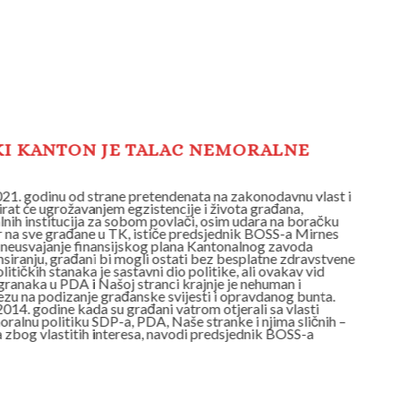
KI KANTON JE TALAC NEMORALNE
SAO
BOR
21. godinu od strane pretendenata na zakonodavnu vlast i
Bloki
irat će ugrožavanjem egzistencije i života građana,
funkc
ih institucija za sobom povlači, osim udara na boračku
obzir
ar na sve građane u TK, ističe predsjednik BOSS-a Mirnes
popul
neusvajanje finansijskog plana Kantonalnog zavoda
Ajano
siranju, građani bi mogli ostati bez besplatne zdravstvene
zdrav
itičkih stanaka je sastavni dio politike, ali ovakav vid
zaštit
ogranaka u PDA i Našoj stranci krajnje je nehuman i
polit
zu na podizanje građanske svijesti i opravdanog bunta.
zloči
14. godine kada su građani vatrom otjerali sa vlasti
Samo 
ralnu politiku SDP-a, PDA, Naše stranke i njima sličnih –
tadaš
a zbog vlastitih interesa, navodi predsjednik BOSS-a
kojom
Mirne