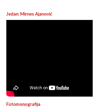
Jedan: Mirnes Ajanović
PŠTENJE ZA JAVNOST: TUZLANSKI KANTON
BE ZA VLAST
ranje usvajanja Budžeta Tuzlanskog kantona za 2021. godinu od st
ije u Vladi TK iz SDP-a, PDA i Naše stranke rezultirat će ugrožavan
om da blokada normalnog funkcionisanja kantonalnih institucija z
aciju i socijalno ugrožene građane, i nehumani udar na sve građane
vić.Onemogućavanjem rasprave o Budžetu TK, te neusvajanje fina
stvenog osiguranja ili Odluke o privremenom finansiranju, građani
e a zdravstveni radnici bez plata.Borba za vlast političkih stanaka j
ičke borbe za funkcije od strane SDP-a i njihovih ogranaka u PDA i 
nački usmjeren prema građanima, te ostavlja obavezu na podizanje 
građanskim buntom kakav je iskazan u februaru 2014. godine kada 
nju koaliciju SDP-SDA, može se odgovoriti na nemoralnu politiku S
 ugrožavaju egzistenciju, zdravlje i živote građana zbog vlastitih
s Ajanović.
Fotomonografija