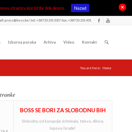
ovu stranicu koristite link desno.
Nazad
il: press@boss.ba \ tel: +387 35 251 035 \ fax: +387 35 251 431
a
Izborna poruka
Arhiva
Video
Kontakt
You are here:
Home
tranke
BOSS SE BORI ZA SLOBODNU BIH
Slobodnu od korupcije, kriminala, talova, dilova,
lopova i krađe!