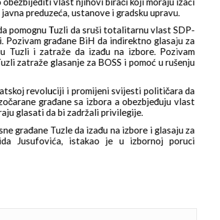
obezbijediti vlast njihovi birači koji moraju izaći
građa
z javna preduzeća, ustanove i gradsku upravu.
na i
a pomognu Tuzli da sruši totalitarnu vlast SDP-
Pozi
ti. Pozivam građane BiH da indirektno glasaju za
a te
u Tuzli i zatraže da izađu na izbore. Pozivam
BOSS
 Tuzli zatraže glasanje za BOSS i pomoć u rušenju
dija
zlog
koj revoluciji i promijeni svijesti političara da
Svak
razočarane građane sa izbora a obezbjeđuju vlast
im o
u glasati da bi zadržali privilegije.
glas
ne građane Tuzle da izađu na izbore i glasaju za
Uz p
da Jusufovića, istakao je u izbornoj poruci
BOSS
pred
13.1