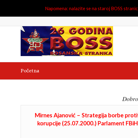
Napomena: nalazite se na staroj BOSS stranici.
Početna
Dobro
Mirnes Ajanović – Strategija borbe proti
korupcije (25.07.2000.) Parlament FBiH