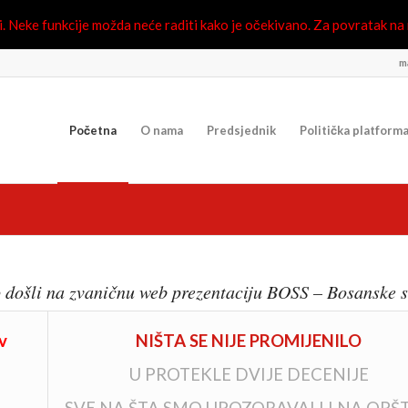
 Neke funkcije možda neće raditi kako je očekivano. Za povratak na n
ma
Početna
O nama
Predsjednik
Politička platform
 došli na zvaničnu web prezentaciju BOSS – Bosanske s
v
NIŠTA SE NIJE PROMIJENILO
U PROTEKLE DVIJE DECENIJE