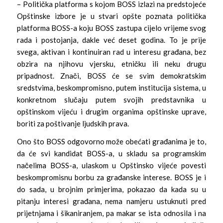
– Politička platforma s kojom BOSS izlazi na predstojeće
Opštinske izbore je u stvari opšte poznata politička
platforma BOSS-a koju BOSS zastupa cijelo vrijeme svog
rada i postojanja, dakle već deset godina. To je prije
svega, aktivan i kontinuiran rad u interesu građana, bez
obzira na njihovu vjersku, etničku ili neku drugu
pripadnost. Znači, BOSS će se svim demokratskim
sredstvima, beskompromisno, putem institucija sistema, u
konkretnom slučaju putem svojih predstavnika u
opštinskom vijeću i drugim organima opštinske uprave,
boriti za poštivanje ljudskih prava.
Ono što BOSS odgovorno može obećati građanima je to,
da će svi kandidat BOSS-a, u skladu sa programskim
načelima BOSS-a, ulaskom u Opštinsko vijeće povesti
beskompromisnu borbu za građanske interese. BOSS je i
do sada, u brojnim primjerima, pokazao da kada su u
pitanju interesi građana, nema namjeru ustuknuti pred
prijetnjama i šikaniranjem, pa makar se ista odnosila i na