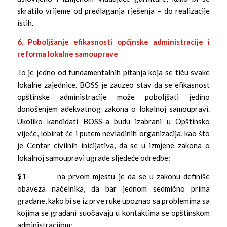
skratilo vrijeme od predlaganja rješenja – do realizacije
istih.
6. Poboljšanje efikasnosti općinske administracije i
reforma lokalne
samouprave
To je jedno od fundamentalnih pitanja koja se tiču svake
lokalne zajednice. BOSS je zauzeo stav da se efikasnost
opštinske administracije može poboljšati jedino
donošenjem adekvatnog zakona o lokalnoj samoupravi.
Ukoliko kandidati BOSS-a budu izabrani u Opštinsko
vijeće, lobirat će i putem nevladinih organizacija, kao što
je Centar civilnih inicijativa, da se u izmjene zakona o
lokalnoj samoupravi ugrade sljedeće odredbe:
$1- na prvom mjestu je da se u zakonu definiše
obaveza načelnika, da bar jednom sedmično prima
građane, kako bi se iz prve ruke upoznao sa problemima sa
kojima se građani suočavaju u kontaktima se opštinskom
administracijom;