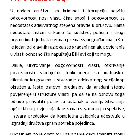
U našem društvu, za kriminal i korupciju najvišu
odgovornost nosi vlast, čime snosi i odgovornost za
nedostatak adekvatnog stepena pravde u društvu. Nama
nedostaje sistem u kome će sudstvo, policija i drugi
organi imati jednak tretman prema svim građanima, a što
je jedan od glavnih razloga što građani nemaju povjerenja
u vlast, odnosno što napuštaju BiH svi koji to mogu.
Dakle, utvrđivanje odgovornosti vlasti, otkrivanje
povezanosti vladajućih funkcionera sa mafijaško-
dilerskim krugovima i stvaranje adekvatnog socijalnog
okruženja, jeste osnovni preduslov da građani steknu
povjerenje u strukture vlasti, pa da se na osnovu toga
odluče prihvatiti poziv za ostanak u zemlji. Stvaranje
opšte klime povjerenja daje zamah stvaranju perspektive,
i stvara preduslov da kompletna zajednica učestvuje u
izgradnji društva spram potreba pojedinca.
U krajnjem, to je odgovor i na pitanje kako smanjiti stopu