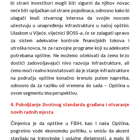
bi strani investitori mogli biti sigurni da njihov novac
neće biti opljačkan od strane pojedinaca, odnosno kako bi
ulagači imali stvarnog interesa da svojim novcem
učestvuju u unapređenju infrastrukture u našoj opštini.
Ulaskom u Vijeće, vijećnici BOSS-a, će se zalagati upravo
za sistem adekvatne kontrole finansijskih tokova i
utroška novca, te za razvojne programe koji su adekvatni
potrebama opštine. Ne možemo očekivati da ćemo brzo
dostići zadovoljavajući nivo razvoja infrastrukture, ali
ćemo moći realno konstatovati da je stanje infrastrukture
na području opštine konačno krenulo putem napretka,
odnosno da za razliku od vremena do sada – Opština u
ovom segmentu ima perspektivu.
4. Poboljšanje životnog standarda građana i otvaranje
novih radnih
mjesta
Činjenica je da opštine u FBiH, kao i naša Opština,
pogrešno vode ekonomsku politiku, u smislu da akcent
stavljaju na trgovinske i uslužne djelatnosti, a malo ili