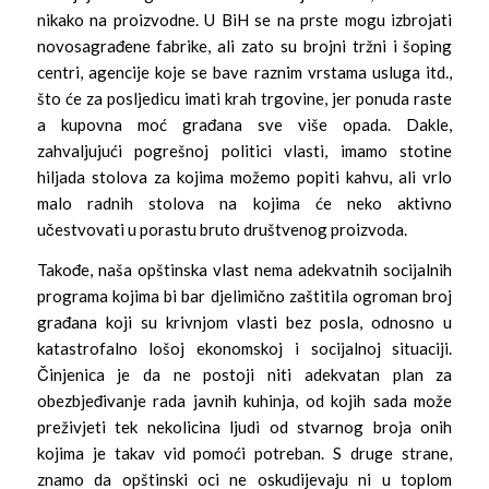
nikako na proizvodne. U BiH se na prste mogu izbrojati
novosagrađene fabrike, ali zato su brojni tržni i šoping
centri, agencije koje se bave raznim vrstama usluga itd.,
što će za posljedicu imati krah trgovine, jer ponuda raste
a kupovna moć građana sve više opada. Dakle,
zahvaljujući pogrešnoj politici vlasti, imamo stotine
hiljada stolova za kojima možemo popiti kahvu, ali vrlo
malo radnih stolova na kojima će neko aktivno
učestvovati u porastu bruto društvenog proizvoda.
Takođe, naša opštinska vlast nema adekvatnih socijalnih
programa kojima bi bar djelimično zaštitila ogroman broj
građana koji su krivnjom vlasti bez posla, odnosno u
katastrofalno lošoj ekonomskoj i socijalnoj situaciji.
Činjenica je da ne postoji niti adekvatan plan za
obezbjeđivanje rada javnih kuhinja, od kojih sada može
preživjeti tek nekolicina ljudi od stvarnog broja onih
kojima je takav vid pomoći potreban. S druge strane,
znamo da opštinski oci ne oskudijevaju ni u toplom