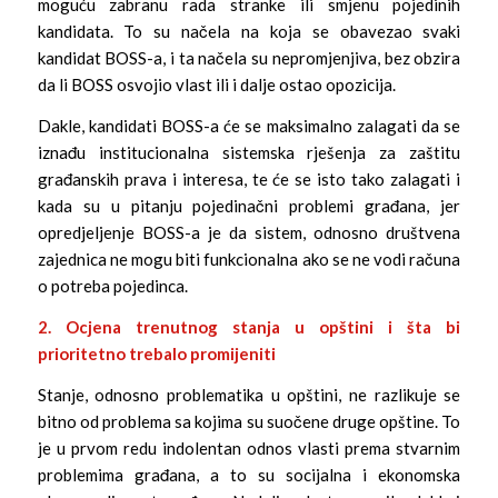
moguću zabranu rada stranke ili smjenu pojedinih
kandidata. To su načela na koja se obavezao svaki
kandidat BOSS-a, i ta načela su nepromjenjiva, bez obzira
da li BOSS osvojio vlast ili i dalje ostao opozicija.
Dakle, kandidati BOSS-a će se maksimalno zalagati da se
iznađu institucionalna sistemska rješenja za zaštitu
građanskih prava i interesa, te će se isto tako zalagati i
kada su u pitanju pojedinačni problemi građana, jer
opredjeljenje BOSS-a je da sistem, odnosno društvena
zajednica ne mogu biti funkcionalna ako se ne vodi računa
o potreba pojedinca.
2. Ocjena trenutnog stanja u opštini i šta bi
prioritetno trebalo
promijeniti
Stanje, odnosno problematika u opštini, ne razlikuje se
bitno od problema sa kojima su suočene druge opštine. To
je u prvom redu indolentan odnos vlasti prema stvarnim
problemima građana, a to su socijalna i ekonomska