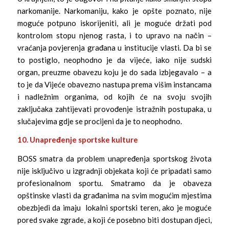
narkomanije. Narkomaniju, kako je opšte poznato, nije
moguće potpuno iskorijeniti, ali je moguće držati pod
kontrolom stopu njenog rasta, i to upravo na način –
vraćanja povjerenja građana u institucije vlasti. Da bi se
to postiglo, neophodno je da vijeće, iako nije sudski
organ, preuzme obavezu koju je do sada izbjegavalo – a
to je da Vijeće obavezno nastupa prema višim instancama
i nadležnim organima, od kojih će na svoju svojih
zaključaka zahtijevati provođenje istražnih postupaka, u
slučajevima gdje se procijeni da je to neophodno.
10. Unapređenje sportske kulture
BOSS smatra da problem unapređenja sportskog života
nije isključivo u izgradnji objekata koji će pripadati samo
profesionalnom sportu. Smatramo da je obaveza
opštinske vlasti da građanima na svim mogućim mjestima
obezbjedi da imaju lokalni sportski teren, ako je moguće
pored svake zgrade, a koji će posebno biti dostupan djeci,