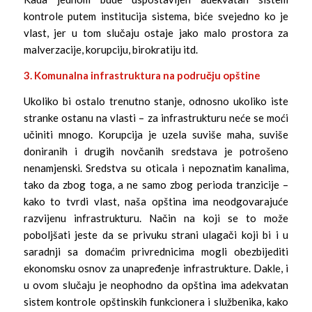
kontrole putem institucija sistema, biće svejedno ko je
vlast, jer u tom slučaju ostaje jako malo prostora za
malverzacije, korupciju, birokratiju itd.
3. Komunalna infrastruktura na području opštine
Ukoliko bi ostalo trenutno stanje, odnosno ukoliko iste
stranke ostanu na vlasti – za infrastrukturu neće se moći
učiniti mnogo. Korupcija je uzela suviše maha, suviše
doniranih i drugih novčanih sredstava je potrošeno
nenamjenski. Sredstva su oticala i nepoznatim kanalima,
tako da zbog toga, a ne samo zbog perioda tranzicije –
kako to tvrdi vlast, naša opština ima neodgovarajuće
razvijenu infrastrukturu. Način na koji se to može
poboljšati jeste da se privuku strani ulagači koji bi i u
saradnji sa domaćim privrednicima mogli obezbijediti
ekonomsku osnov za unapređenje infrastrukture. Dakle, i
u ovom slučaju je neophodno da opština ima adekvatan
sistem kontrole opštinskih funkcionera i službenika, kako