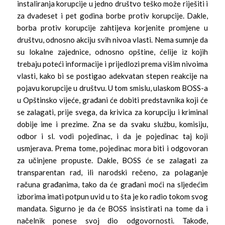
instaliranja korupcije u jedno društvo teško može riješiti i
za dvadeset i pet godina borbe protiv korupcije. Dakle,
borba protiv korupcije zahtijeva korjenite promjene u
društvu, odnosno akciju svih nivoa vlasti. Nema sumnje da
su lokalne zajednice, odnosno opštine, ćelije iz kojih
trebaju poteći informacije i prijedlozi prema višim nivoima
vlasti, kako bi se postigao adekvatan stepen reakcije na
pojavu korupcije u društvu. U tom smislu, ulaskom BOSS-a
u Opštinsko vijeće, građani će dobiti predstavnika koji će
se zalagati, prije svega, da krivica za korupciju i kriminal
dobije ime i prezime. Zna se da svaku službu, komisiju,
odbor i sl. vodi pojedinac, i da je pojedinac taj koji
usmjerava. Prema tome, pojedinac mora biti i odgovoran
za učinjene propuste. Dakle, BOSS će se zalagati za
transparentan rad, ili narodski rečeno, za polaganje
računa građanima, tako da će građani moći na sljedećim
izborima imati potpun uvid u to šta je ko radio tokom svog
mandata. Sigurno je da će BOSS insistirati na tome da i
načelnik ponese svoj dio odgovornosti. Takođe,