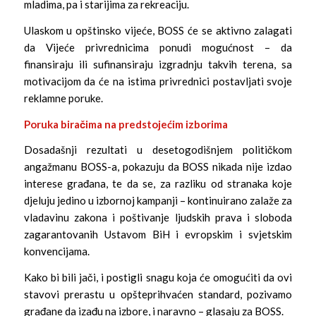
mladima, pa i starijima za rekreaciju.
Ulaskom u opštinsko vijeće, BOSS će se aktivno zalagati
da Vijeće privrednicima ponudi mogućnost – da
finansiraju ili sufinansiraju izgradnju takvih terena, sa
motivacijom da će na istima privrednici postavljati svoje
reklamne poruke.
Poruka biračima na predstojećim izborima
Dosadašnji rezultati u desetogodišnjem političkom
angažmanu BOSS-a, pokazuju da BOSS nikada nije izdao
interese građana, te da se, za razliku od stranaka koje
djeluju jedino u izbornoj kampanji – kontinuirano zalaže za
vladavinu zakona i poštivanje ljudskih prava i sloboda
zagarantovanih Ustavom BiH i evropskim i svjetskim
konvencijama.
Kako bi bili jači, i postigli snagu koja će omogućiti da ovi
stavovi prerastu u opšteprihvaćen standard, pozivamo
građane da izađu na izbore, i naravno – glasaju za BOSS.