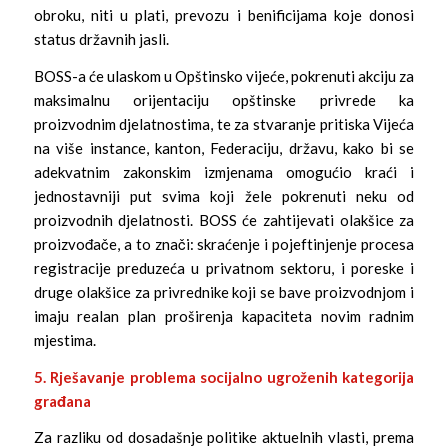
obroku, niti u plati, prevozu i benificijama koje donosi
status državnih jasli.
BOSS-a će ulaskom u Opštinsko vijeće, pokrenuti akciju za
maksimalnu orijentaciju opštinske privrede ka
proizvodnim djelatnostima, te za stvaranje pritiska Vijeća
na više instance, kanton, Federaciju, državu, kako bi se
adekvatnim zakonskim izmjenama omogućio kraći i
jednostavniji put svima koji žele pokrenuti neku od
proizvodnih djelatnosti. BOSS će zahtijevati olakšice za
proizvođače, a to znači: skraćenje i pojeftinjenje procesa
registracije preduzeća u privatnom sektoru, i poreske i
druge olakšice za privrednike koji se bave proizvodnjom i
imaju realan plan proširenja kapaciteta novim radnim
mjestima.
5. Rješavanje problema socijalno ugroženih kategorija
građana
Za razliku od dosadašnje politike aktuelnih vlasti, prema