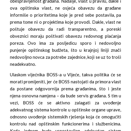
obespravljenost građana. Nadalje, vlast u pravilu, dakle i
ova opštinska vlast, ne osjeća obavezu da građane
informiše o prioritetima koje je pred sebe postavila, pa
prema tome ni o projektima koje provodi. Dakle, vlast ne
poštuje obavezu da radi transparentno, a poreski
obveznici moraju poštivati obavezu redovnog plaćanja
poreza. Ovo ima za posljedicu sporo i nedovoljno
punjenje opštinskog budžeta, što u krajnjoj liniji znači
nedovoljno novca za potrebe zajednice, koji se uz to troši
neadekvatno.
Ulaskom vijećnika BOSS-a u Vijeće, takva politika će se
morati promijeniti, jer će BOSS nastojati da primora vlast
da postane odgovornija prema građanima, što i jeste
njena osnovna namjena – da bude servis građana. S tim u
vezi, BOSS će se aktivno zalagati za uvođenje
adekvatnog sistema kontrole u opštinske organe uprave,
odnosno uvođenje sistemskih rješenja koja će omogućiti
kontrolu nad opštinskim funkcionerima i službenicima.
Kada jednom bude uspostavljen adekvatan sistem