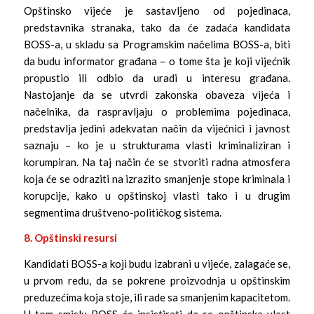
Opštinsko vijeće je sastavljeno od pojedinaca,
predstavnika stranaka, tako da će zadaća kandidata
BOSS-a, u skladu sa Programskim načelima BOSS-a, biti
da budu informator građana – o tome šta je koji vijećnik
propustio ili odbio da uradi u interesu građana.
Nastojanje da se utvrdi zakonska obaveza vijeća i
načelnika, da raspravljaju o problemima pojedinaca,
predstavlja jedini adekvatan način da vijećnici i javnost
saznaju – ko je u strukturama vlasti kriminaliziran i
korumpiran. Na taj način će se stvoriti radna atmosfera
koja će se odraziti na izrazito smanjenje stope kriminala i
korupcije, kako u opštinskoj vlasti tako i u drugim
segmentima društveno-političkog sistema.
8. Opštinski resursi
Kandidati BOSS-a koji budu izabrani u vijeće, zalagaće se,
u prvom redu, da se pokrene proizvodnja u opštinskim
preduzećima koja stoje, ili rade sa smanjenim kapacitetom.