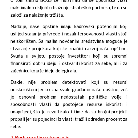
U tom smislu BOSS će insistirati da se opštinska vlast
maksimalno uključi u traženje strateških partnera, te da se
založi za nalaženje tržišta.
Nadalje, naše opštine imaju kadrovski potencijal koji
uslijed stajanja privrede i nezaintersovanosti vlasti stoji
neiskorišten. Sa malim novčanim sredstvima moguće je
stvaranje projekata koji će značiti razvoj naše opštine.
Svuda u svijetu postoje investitori koji su spremni
finansirati dobru ideju, i ostvariti korist za sebe, ali i za
zajednicu koja je ideju delegirala.
Dakle, nije problem detektovati koji su resursi
neiskorišteni jer to zna svaki građanin naše opštine, već
je osnovni problem nedostatak političke volje i
sposobnosti vlasti da postojeće resurse iskoristi i
unaprijedi, što je rezultiralo i time da su brojni projekti
propali jer su pojedinci iz vlasti tražili određen procent za
sebe.
7. Borba protiv narkomanije