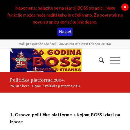
Napomena: nalazite se na staroj BOSS stranici. Neke
funkcije možda neće raditi kako je očekivano. Za povratak na
novu stranicu koristite link desno.
Nazad
mail: press@boss.ba \ tel: +387 35 251 035 \ fax: +387 35 251 431
Politička platforma 2004.
You are here:
Home
/
Politička platforma 2004.
1. Osnove političke platforme s kojom BOSS izlazi na
izbore