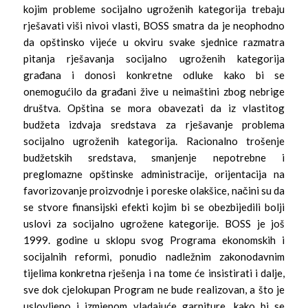
kojim probleme socijalno ugroženih kategorija trebaju
rješavati viši nivoi vlasti, BOSS smatra da je neophodno
da opštinsko vijeće u okviru svake sjednice razmatra
pitanja rješavanja socijalno ugroženih kategorija
građana i donosi konkretne odluke kako bi se
onemogućilo da građani žive u neimaštini zbog nebrige
društva. Opština se mora obavezati da iz vlastitog
budžeta izdvaja sredstava za rješavanje problema
socijalno ugroženih kategorija. Racionalno trošenje
budžetskih sredstava, smanjenje nepotrebne i
preglomazne opštinske administracije, orijentacija na
favorizovanje proizvodnje i poreske olakšice, načini su da
se stvore finansijski efekti kojim bi se obezbijedili bolji
uslovi za socijalno ugrožene kategorije. BOSS je još
1999. godine u sklopu svog Programa ekonomskih i
socijalnih reformi, ponudio nadležnim zakonodavnim
tijelima konkretna rješenja i na tome će insistirati i dalje,
sve dok cjelokupan Program ne bude realizovan, a što je
uslovljeno i izmjenom vladajuće garniture, kako bi se