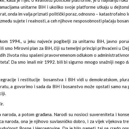
amacijama unitarne BiH i ukoliko svoje platforme utkaju u dejton
rat, onda im valja priznati politički poraz, odnosno – katastrofalno 
 između sujete i realnosti, a ceh njihove nesposobnosti plaćaju bos
etkom 1994., u jeku najveće pogibelji za unitarnu BiH, javno poru
li smo Mirovni plan za BiH, čiji su temeljni principi prihvaćeni u D
adih života nisu spašeni pravovremenom odlukom o administrativnom 
ta”. Da smo imali mir 1992. bili bi sigurno mnogo snažniji nego dana
ntegracije i restitucije bosanstva i BiH vidi u demokratskom, plu
 ratu, a govorimo i sada da BiH i bosanstvo može opstati samo na 
iji.
ir.
a naroda, a potom građana. Narodi su nosioci suvereniteta i konse
 naroda, ona je njihovo suvlasničko dobro, i za vijek vijekova tr
a budućnost Bosne i Hercegovine. Da je bilo pameti, taj se credo o