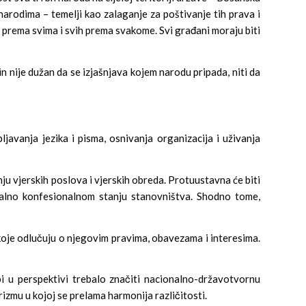
narodima – temelji kao zalaganje za poštivanje tih prava i
 prema svima i svih prema svakome. Svi građani moraju biti
 nije dužan da se izjašnjava kojem narodu pripada, niti da
avanja jezika i pisma, osnivanja organizacija i uživanja
nju vjerskih poslova i vjerskih obreda. Protuustavna će biti
onalno konfesionalnom stanju stanovništva. Shodno tome,
koje odlučuju o njegovim pravima, obavezama i interesima.
 u perspektivi trebalo značiti nacionalno-državotvornu
rizmu u kojoj se prelama harmonija različitosti.