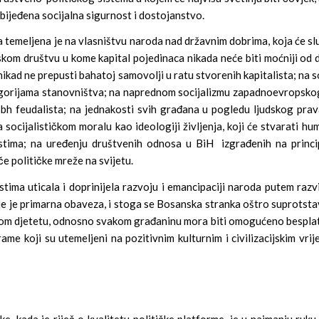
ezbijeđena socijalna sigurnost i dostojanstvo.
temeljena je na vlasništvu naroda nad državnim dobrima, koja će služ
 društvu u kome kapital pojedinaca nikada neće biti moćniji od drž
ikad ne prepusti bahatoj samovolji u ratu stvorenih kapitalista; na s
orijama stanovništva; na naprednom socijalizmu zapadnoevropskog 
 bh feudalista; na jednakosti svih građana u pogledu ljudskog prav
socijalističkom moralu kao ideologiji življenja, koji će stvarati hum
ostima; na uređenju društvenih odnosa u BiH izgrađenih na princi
če političke mreže na svijetu.
ostima uticala i doprinijela razvoju i emancipaciji naroda putem razv
nje je primarna obaveza, i stoga se Bosanska stranka oštro suprotsta
akom djetetu, odnosno svakom građaninu mora biti omogućeno besplatno
me koji su utemeljeni na pozitivnim kulturnim i civilizacijskim vrij
, kada je riječ o kvalitetu političke platforme, je u najmanju ruku 