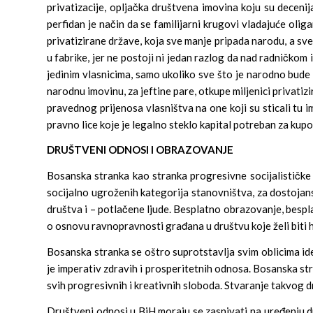
privatizacije, opljačka društvena imovina koju su deceni
perfidan je način da se familijarni krugovi vladajuće oli
privatizirane države, koja sve manje pripada narodu, a sve
u fabrike, jer ne postoji ni jedan razlog da nad radničkom
jedinim vlasnicima, samo ukoliko sve što je narodno bude p
narodnu imovinu, za jeftine pare, otkupe miljenici privat
pravednog prijenosa vlasništva na one koji su sticali tu i
pravno lice koje je legalno steklo kapital potreban za kup
DRUŠTVENI ODNOSI I OBRAZOVANJE
Bosanska stranka kao stranka progresivne socijalističke 
socijalno ugroženih kategorija stanovništva, za dostojanstv
društva i – potlačene ljude. Besplatno obrazovanje, besplatn
o osnovu ravnopravnosti građana u društvu koje želi biti 
Bosanska stranka se oštro suprotstavlja svim oblicima id
je imperativ zdravih i prosperitetnih odnosa. Bosanska st
svih progresivnih i kreativnih sloboda. Stvaranje takvog 
Društveni odnosi u BiH moraju se zasnivati na uređenju dr