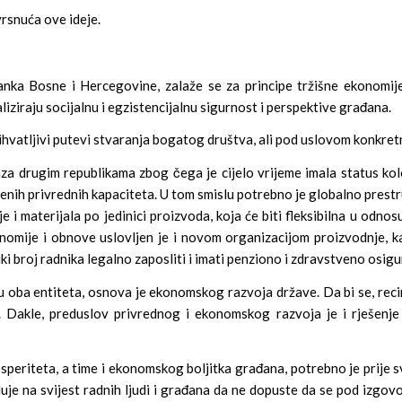
rsnuća ove ideje.
ranka Bosne i Hercegovine, zalaže se za principe tržišne ekonomije
iziraju socijalnu i egzistencijalnu sigurnost i perspektive građana.
hvatljivi putevi stvaranja bogatog društva, ali pod uslovom konkre
baza drugim republikama zbog čega je cijelo vrijeme imala status ko
ušenih privrednih kapaciteta. U tom smislu potrebno je globalno prestr
je i materijala po jedinici proizvoda, koja će biti fleksibilna u odno
onomije i obnove uslovljen je i novom organizacijom proizvodnje, 
ki broj radnika legalno zaposliti i imati penziono i zdravstveno osig
u oba entiteta, osnova je ekonomskog razvoja države. Da bi se, reci
 Dakle, preduslov privrednog i ekonomskog razvoja je i rješenje p
speriteta, a time i ekonomskog boljitka građana, potrebno je prije 
uje na svijest radnih ljudi i građana da ne dopuste da se pod izgov