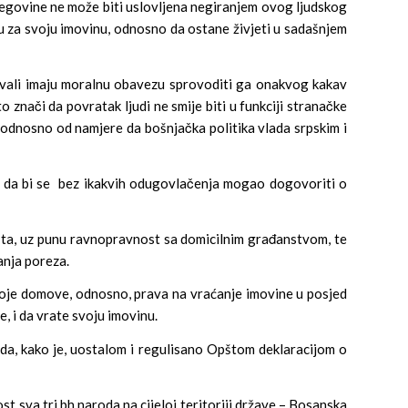
egovine ne može biti uslovljena negiranjem ovog ljudskog
etu za svoju imovinu, odnosno da ostane živjeti u sadašnjem
sivali imaju moralnu obavezu sprovoditi ga onakvog kakav
o znači da povratak ljudi ne smije biti u funkciji stranačke
, odnosno od namjere da bošnjačka politika vlada srpskim i
 je da bi se bez ikakvih odugovlačenja mogao dogovoriti o
lišta, uz punu ravnopravnost sa domicilnim građanstvom, te
ćanja poreza.
svoje domove, odnosno, prava na vraćanje imovine u posjed
e, i da vrate svoju imovinu.
oda, kako je, uostalom i regulisano Opštom deklaracijom o
t sva tri bh naroda na cijeloj teritoriji države – Bosanska