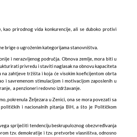
, kao prirodnog vida konkurencije, ali se duboko protivi
tne brige o ugroženim kategorijama stanovništva.
lonije i nerazvijenog područja. Obnova zemlje, mora biti u
ukturirati privredu i staviti naglasak na obnovu kapaciteta
su na zahtjeve tržišta i koja će visokim koeficijentom obrta
kao i savremenom stimulacijom i motivacijom zaposlenih u
uranje, a penzioneri redovno izdržavanje.
mo, pokrenula Željezara u Zenici, ona se mora povezati sa
olitičkih i nacionalnih pitanja BiH, a što je Političkom
svega spriječiti tendenciju beskrupuloznog obezvređivanja
orom tzv. demokratije i tzv. pretvorbe vlasništva, odnosno