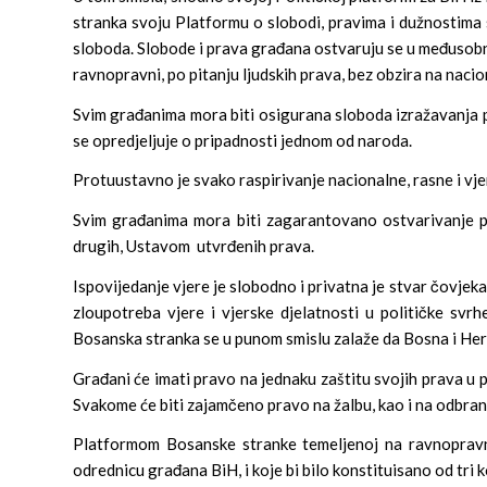
stranka svoju Platformu o slobodi, pravima i dužnostima s
sloboda. Slobode i prava građana ostvaruju se u međusobno
ravnopravni, po pitanju ljudskih prava, bez obzira na nacio
Svim građanima mora biti osigurana sloboda izražavanja pr
se opredjeljuje o pripadnosti jednom od naroda.
Protuustavno je svako raspirivanje nacionalne, rasne i vje
Svim građanima mora biti zagarantovano ostvarivanje pra
drugih, Ustavom utvrđenih prava.
Ispovijedanje vjere je slobodno i privatna je stvar čovjeka
zloupotreba vjere i vjerske djelatnosti u političke sv
Bosanska stranka se u punom smislu zalaže da Bosna i He
Građani će imati pravo na jednaku zaštitu svojih prava u
Svakome će biti zajamčeno pravo na žalbu, kao i na odbran
Platformom Bosanske stranke temeljenoj na ravnopravno
odrednicu građana BiH, i koje bi bilo konstituisano od tri 