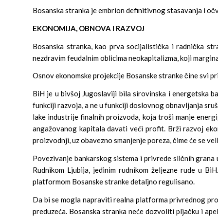
Bosanska stranka je embrion definitivnog stasavanja i očv
EKONOMIJA, OBNOVA I RAZVOJ
Bosanska stranka, kao prva socijalistička i radnička st
nezdravim feudalnim oblicima neokapitalizma, koji marginal
Osnov ekonomske projekcije Bosanske stranke čine svi pri
BiH je u bivšoj Jugoslaviji bila sirovinska i energetska 
funkciji razvoja, a ne u funkciji doslovnog obnavljanja sr
lake industrije finalnih proizvoda, koja troši manje energi
angažovanog kapitala davati veći profit. Brži razvoj ek
proizvodnji, uz obavezno smanjenje poreza, čime će se veli
Povezivanje bankarskog sistema i privrede sličnih grana 
Rudnikom Ljubija, jedinim rudnikom željezne rude u BiH.
platformom Bosanske stranke detaljno regulisano.
Da bi se mogla napraviti realna platforma privrednog pro
preduzeća. Bosanska stranka neće dozvoliti pljačku i apel