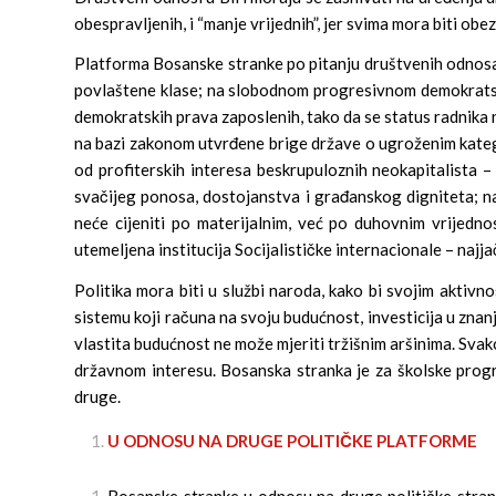
obespravljenih, i “manje vrijednih”, jer svima mora biti ob
Platforma Bosanske stranke po pitanju društvenih odnosa 
povlaštene klase; na slobodnom progresivnom demokratskom
demokratskih prava zaposlenih, tako da se status radnika n
na bazi zakonom utvrđene brige države o ugroženim kateg
od profiterskih interesa beskrupuloznih neokapitalista –
svačijeg ponosa, dostojanstva i građanskog digniteta; na 
neće cijeniti po materijalnim, već po duhovnim vrijedn
utemeljena institucija Socijalističke internacionale – najja
Politika mora biti u službi naroda, kako bi svojim aktivn
sistemu koji računa na svoju budućnost, investicija u zna
vlastita budućnost ne može mjeriti tržišnim aršinima. Sv
državnom interesu. Bosanska stranka je za školske progra
druge.
U ODNOSU NA DRUGE POLITIČKE PLATFORME
Bosanske stranke u odnosu na druge političke stranke