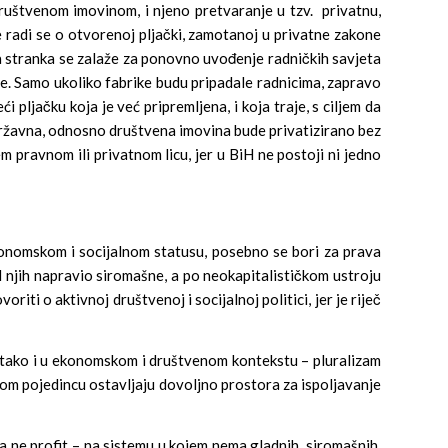
društvenom imovinom, i njeno pretvaranje u tzv. privatnu,
e radi se o otvorenoj pljački, zamotanoj u privatne zakone
ska stranka se zalaže za ponovno uvođenje radničkih savjeta
ije. Samo ukoliko fabrike budu pripadale radnicima, zapravo
pljačku koja je već pripremljena, i koja traje, s ciljem da
 državna, odnosno društvena imovina bude privatizirano bez
m pravnom ili privatnom licu, jer u BiH ne postoji ni jedno
ekonomskom i socijalnom statusu, posebno se bori za prava
 od njih napravio siromašne, a po neokapitalističkom ustroju
iti o aktivnoj društvenoj i socijalnoj politici, jer je riječ
, tako i u ekonomskom i društvenom kontekstu – pluralizam
kom pojedincu ostavljaju dovoljno prostora za ispoljavanje
a ne profit – na sistemu u kojem nema gladnih, siromašnih,