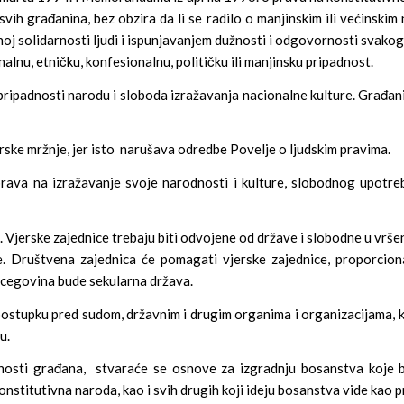
vih građanina, bez obzira da li se radilo o manjinskim ili većinskim 
j solidarnosti ljudi i ispunjavanjem dužnosti i odgovornosti svakog
nalnu, etničku, konfesionalnu, političku ili manjinsku pripadnost.
ipadnosti narodu i sloboda izražavanja nacionalne kulture. Građanin
rske mržnje, jer isto narušava odredbe Povelje o ljudskim pravima.
va na izražavanje svoje narodnosti i kulture, slobodnog upotreblj
. Vjerske zajednice trebaju biti odvojene od države i slobodne u vrše
rhe. Društvena zajednica će pomagati vjerske zajednice, proporci
rcegovina bude sekularna država.
 postupku pred sudom, državnim i drugim organima i organizacijama, 
u.
sti građana, stvaraće se osnove za izgradnju bosanstva koje bi
konstitutivna naroda, kao i svih drugih koji ideju bosanstva vide kao p