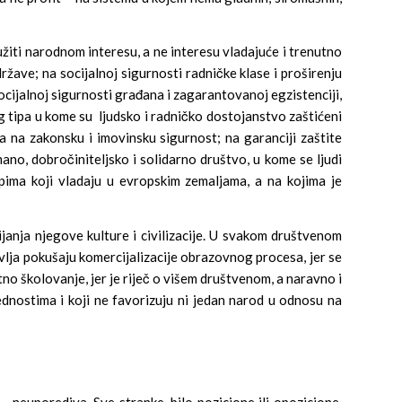
iti narodnom interesu, a ne interesu vladajuće i trenutno
ave; na socijalnoj sigurnosti radničke klase i proširenju
ocijalnoj sigurnosti građana i zagarantovanoj egzistenciji,
tipa u kome su ljudsko i radničko dostojanstvo zaštićeni
a na zakonsku i imovinsku sigurnost; na garanciji zaštite
ano, dobročiniteljsko i solidarno društvo, u kome se ljudi
pima koji vladaju u evropskim zemaljama, a na kojima je
ijanja njegove kulture i civilizacije. U svakom društvenom
vlja pokušaju komercijalizacije obrazovnog procesa, jer se
 školovanje, jer je riječ o višem društvenom, a naravno i
ednostima i koji ne favorizuju ni jedan narod u odnosu na
– neuporediva. Sve stranke, bilo pozicione ili opozicione,