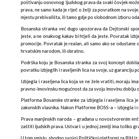
poštivanju osnovnog ljudskog prava da svaki čovjek može
prava, ne samo kada je riječ o želji za povratkom na svoje
mjestu prebivališta, ili tamo gdje po slobodnom izboru od
Bosanska stranka već dugo upozorava da Dejtonski sporaz
jeste, a ne onakvog kakav bi htjeli da jeste. Povratak izbj
promocije. Povratak je realan, ali samo ako se odustane o
hrvatskim narodom, ili obratno.
Podrška koju je Bosanska stranka za svoj koncept dobila 
povratku izbjeglih i raseljenih lica na svoje, uz garanciju 
Izbjegla i raseljena lica koja se ne žele vratiti, moraju
pravno-imovinsku mogućnost da za svoju imovinu dobiju odš
Platforma Bosanske stranke za izbjegla i raseljena lica 
zakonskih vlasnika. Nakon Platforme BOSS-a – izbjegla i rase
Prava manjinskih naroda – građana u novostvorenim entite
zaštiti ljudskih prava. Ustvari: u jednoj zemlji ima toliko g
U tom smislu, shodno svojoj Političkoj platformi za BiH iz