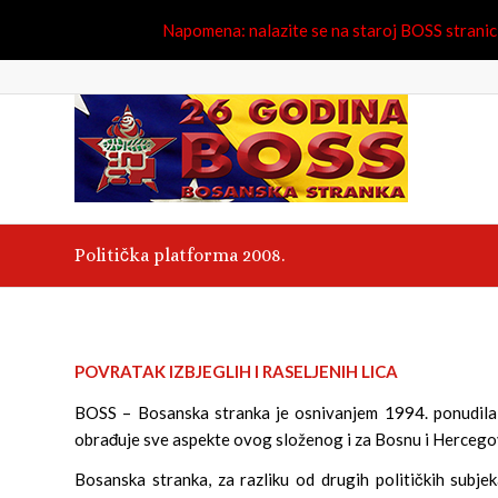
Napomena: nalazite se na staroj BOSS stranici.
Politička platforma 2008.
POVRATAK IZBJEGLIH I RASELJENIH LICA
BOSS – Bosanska stranka je osnivanjem 1994. ponudila o
obrađuje sve aspekte ovog složenog i za Bosnu i Hercegov
Bosanska stranka, za razliku od drugih političkih subjek