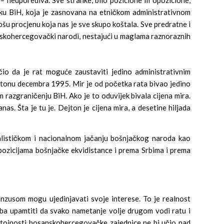
sku BiH, koja je zasnovana na etničkom administrativnom
lošu procjenu koja nas je sve skupo koštala. Sve predratne i
anskohercegovački narodi, nestajući u maglama raznoraznih
čio da je rat moguće zaustaviti jedino administrativnim
ejtonu decembra 1995. Mir je od početka rata bivao jedino
razgraničenju BiH. Ako je to oduvijek bivala cijena mira.
s. Šta je tu je. Dejton je cijena mira, a desetine hiljada
ralističkom i nacionalnom jačanju bošnjačkog naroda kao
pozicijama bošnjačke ekvidistance i prema Srbima i prema
nzusom mogu ujedinjavati svoje interese. To je realnost
eba upamtiti da svako nametanje volje drugom vodi ratu i
pstojnosti bosanskohercegovačke zajednice ne bi učio nad