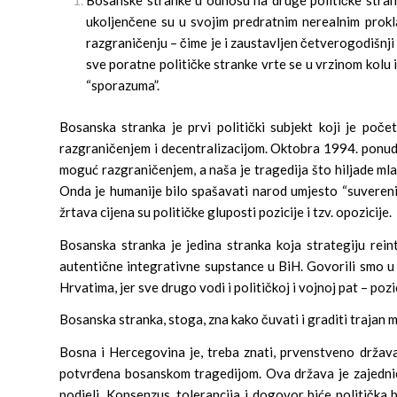
ukoljenčene su u svojim predratnim nerealnim prokl
razgraničenju – čime je i zaustavljen četverogodišnji 
sve poratne političke stranke vrte se u vrzinom kolu
“sporazuma”.
Bosanska stranka je prvi politički subjekt koji je poč
razgraničenjem i decentralizacijom. Oktobra 1994. ponudi
moguć razgraničenjem, a naša je tragedija što hiljade ml
Onda je humanije bilo spašavati narod umjesto “suverenite
žrtava cijena su političke gluposti pozicije i tzv. opozicije.
Bosanska stranka je jedina stranka koja strategiju rei
autentične integrativne supstance u BiH. Govorili smo u
Hrvatima, jer sve drugo vodi i političkoj i vojnoj pat – pozic
Bosanska stranka, stoga, zna kako čuvati i graditi trajan m
Bosna i Hercegovina je, treba znati, prvenstveno držav
potvrđena bosanskom tragedijom. Ova država je zajednica
podjeli. Konsenzus, tolerancija i dogovor biće političk