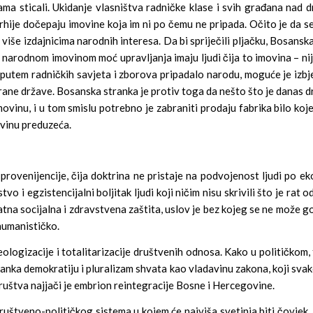
jama sticali. Ukidanje vlasništva radničke klase i svih građana nad 
garhije dočepaju imovine koja im ni po čemu ne pripada. Očito je da s
 više izdajnicima narodnih interesa. Da bi spriječili pljačku, Bosan
 i narodnom imovinom moć upravljanja imaju ljudi čija to imovina – n
utem radničkih savjeta i zborova pripadalo narodu, moguće je izbjeći 
izirane države. Bosanska stranka je protiv toga da nešto što je danas
movinu, i u tom smislu potrebno je zabraniti prodaju fabrika bilo koje
ovinu preduzeća.
provenijencije, čija doktrina ne pristaje na podvojenost ljudi po 
o i egzistencijalni boljitak ljudi koji ničim nisu skrivili što je rat
a socijalna i zdravstvena zaštita, uslov je bez kojeg se ne može govor
humanističko.
eologizacije i totalitarizacije društvenih odnosa. Kako u političkom
ranka demokratiju i pluralizam shvata kao vladavinu zakona, koji sva
društva najjači je embrion reintegracije Bosne i Hercegovine.
uštveno-političkog sistema u kojem će najviša svetinja biti čovjek, 