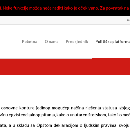
 Neke funkcije možda neće raditi kako je očekivano. Za povratak na n
ma
Početna
O nama
Predsjednik
Politička platform
snovne konture jedinog mogućeg načina rješenja statusa izbjeglih 
inu egzistencijalnog pitanja, kako o unutarentitetskom, tako i o 
ata, a u skladu sa Opštom deklaracijom o ljudskim pravima, svoju 