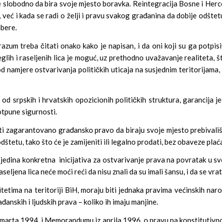
 slobodno da bira svoje mjesto boravka. Reintegracija Bosne i Herc
, već i kada se radi o želji i pravu svakog građanina da dobije odšt
abere.
um treba čitati onako kako je napisan, i da oni koji su ga potpi
eglih i raseljenih lica je moguć, uz prethodno uvažavanje realiteta, št
d namjere ostvarivanja političkih uticaja na susjednim teritorijama
od srpskih i hrvatskih opozicionih političkih struktura, garancija
potpune sigurnosti.
 imati zagarantovano građansko pravo da biraju svoje mjesto prebiva
tetu, tako što će je zamijeniti ili legalno prodati, bez obaveze pla
je jedina konkretna inicijativa za ostvarivanje prava na povratak u 
ljena lica neće moći reći da nisu znali da su imali šansu, i da se vrat
tima na teritoriji BiH, moraju biti jednaka pravima većinskih nar
rađanskih i ljudskih prava – koliko ih imaju manjine.
 marta 1994. i Memorandumu iz aprila 1996. o pravu na konstitutivnos