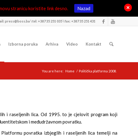
ovu stranicu koristite link desno.
Nazad
il: press@boss.ba \ tel: +387 35 251 035 \ fax: +387 35 251 431
a
Izborna poruka
Arhiva
Video
Kontakt
You are here:
Home
/
Politička platforma 2008.
i raseljenih lica. Od 1995. to je cjelovit program koji
međuentitetskom i međudržavnom povratku.
Platformu povratka izbjeglih i raseljenih lica temelji na