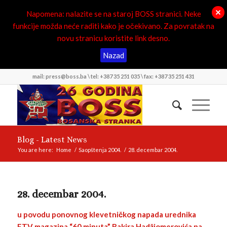
Napomena: nalazite se na staroj BOSS stranici. Neke
funkcije možda neće raditi kako je očekivano. Za povratak na
novu stranicu koristite link desno.
Nazad
mail: press@boss.ba \ tel: +387 35 251 035 \ fax: +387 35 251 431
Blog - Latest News
You are here:
Home
/
Saopštenja 2004.
/
28. decembar 2004.
28. decembar 2004.
u povodu ponovnog klevetničkog napada urednika
FTV magazina “60 minuta” Bakira Hadžiomerovića na