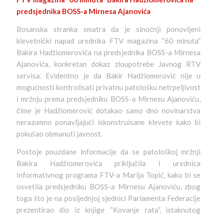
predsjednika BOSS-a Mirnesa Ajanovića
Bosanska stranka smatra da je sinoćnji ponovljeni
klevetnički napad urednika FTV magazina “60 minuta”
Bakira Hadžiomerovića na predsjednika BOSS-a Mirnesa
Ajanovića, konkretan dokaz zloupotrebe Javnog RTV
servisa. Evidentno je da Bakir Hadžiomerović nije u
mogućnosti kontrolisati privatnu patološku netrpeljivost
i mržnju prema predsjedniku BOSS-a Mirnesu Ajanoviću,
čime je Hadžiomerović dotakao samo dno novinarstva
nerazumno ponavljajući iskonstruisane klevete kako bi
pokušao obmanuti javnost.
Postoje pouzdane informacije da se patološkoj mržnji
Bakira Hadžiomerovića priključila i urednica
Informativnog programa FTV-a Marija Topić, kako bi se
osvetila predsjedniku BOSS-a Mirnesu Ajanoviću, zbog
toga što je na posljednjoj sjednici Parlamenta Federacije
prezentirao dio iz knjige “Kovanje rata”, istaknutog