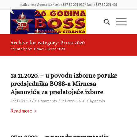
mail: press@boss.ba \ tel: +387 35 251 035 \ fax: +387 35 251 431
Archive for category: Press 2020.
You are here:
Home
/
Press 2020.
13.11.2020. – u povodu izborne poruke
predsjednika BOSS-a Mirnesa
Ajanovića za predstojeće izbore
/
/
/
15/11/2020
0 Comments
in
Press 2020.
by
admin
Read more