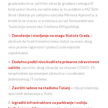
grada kako bi se zaštitilo zdravlje građana i omogućili
bolji uslovi života, na način kako je to uređeno u MZ Šićki
Brod i Bukinje po zahtjevu vjećnika Mirnesa Ajanovića, a
kredit bi se vraćao iz sredstava za rad Termoelektrane
Tuzla, koja iznose oko 5 miliona KM godišnje.
5.
Donošenje i stavljanje na snagu Statuta Grada,
s
obzirom da Grad trenutno nema statut na snazi, zbog
veće pravne sigurnosti i pomoći svim mjesnim
zajednicama.
6.
Dodatno podići nivo kvaliteta primarne zdravstvene
zaštite
, naročito zbog situacije sa virusom COVID-19,
neophodnim opremanjem zdravstva i uvođenjem
jedinstvenog IT sistema.
7.
Završiti radove na stadionu Tušanj
u cilju privlačenja
sportskih dešavanja u Tuzlu.
8.
Izgraditi infrastrukture za parkiranje i vožnju