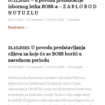
07.11.2020. – u povodu prezentacije
izbornog letka BOSS-a – Z A S L O B O D
N U T U Z L U
/
/
/
08/11/2020
0 Comments
in
Press 2020.
by
admin
Read more
31.10.2020. U povodu predstavljanja
ciljeva za koje će se BOSS boriti u
narednom periodu
/
/
/
31/10/2020
0 Comments
in
Press 2020.
by
Urednik
Stalna borba Bosanske stranke i vijećnika Mirnesa
Ajanovića na sjednicama Gradskog vijeća Tuzla
obavezala je tim BOSS-a da razvija dodatne konkretne
prijedloge za slobodnu i bolju Tuzlu u cilju nadgradnje
proteklih 20 godina rada vijećnika Mirnesa Ajanovića, a