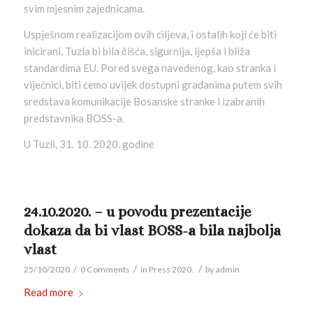
svim mjesnim zajednicama.
Uspješnom realizacijom ovih ciljeva, i ostalih koji će biti
inicirani, Tuzla bi bila čišća, sigurnija, ljepša i bliža
standardima EU. Pored svega navedenog, kao stranka i
vijećnici, biti ćemo uvijek dostupni građanima putem svih
sredstava komunikacije Bosanske stranke i izabranih
predstavnika BOSS-a.
U Tuzli, 31. 10. 2020. godine
24.10.2020. – u povodu prezentacije
dokaza da bi vlast BOSS-a bila najbolja
vlast
/
/
/
25/10/2020
0 Comments
in
Press 2020.
by
admin
Read more