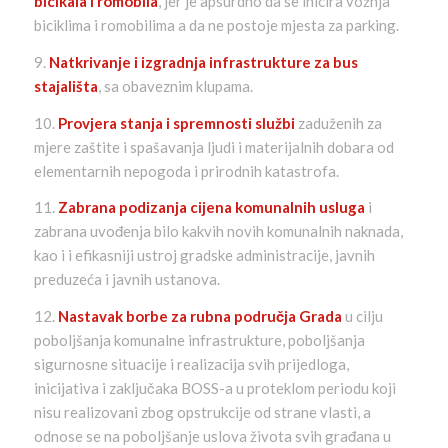
bicikala i romobila
, jer je apsurdno da se inicira vožnja
biciklima i romobilima a da ne postoje mjesta za parking.
9.
Natkrivanje i izgradnja infrastrukture za bus
stajališta
, sa obaveznim klupama.
10.
Provjera stanja i spremnosti službi
zaduženih za
mjere zaštite i spašavanja ljudi i materijalnih dobara od
elementarnih nepogoda i prirodnih katastrofa.
11.
Zabrana podizanja cijena komunalnih usluga
i
zabrana uvođenja bilo kakvih novih komunalnih naknada,
kao i i efikasniji ustroj gradske administracije, javnih
preduzeća i javnih ustanova.
12.
Nastavak borbe za rubna područja Grada
u cilju
poboljšanja komunalne infrastrukture, poboljšanja
sigurnosne situacije i realizacija svih prijedloga,
inicijativa i zaključaka BOSS-a u proteklom periodu koji
nisu realizovani zbog opstrukcije od strane vlasti, a
odnose se na poboljšanje uslova života svih građana u