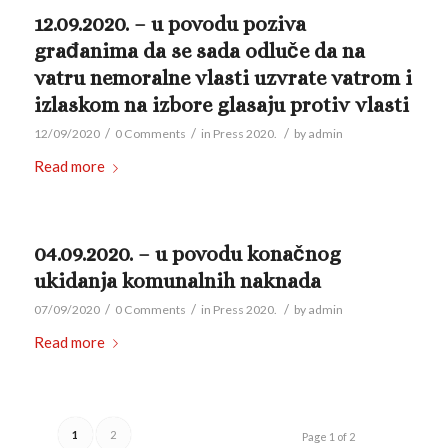
12.09.2020. – u povodu poziva
građanima da se sada odluče da na
vatru nemoralne vlasti uzvrate vatrom i
izlaskom na izbore glasaju protiv vlasti
/
/
/
12/09/2020
0 Comments
in
Press 2020.
by
admin
Read more
04.09.2020. – u povodu konačnog
ukidanja komunalnih naknada
/
/
/
07/09/2020
0 Comments
in
Press 2020.
by
admin
Read more
1
2
Page 1 of 2