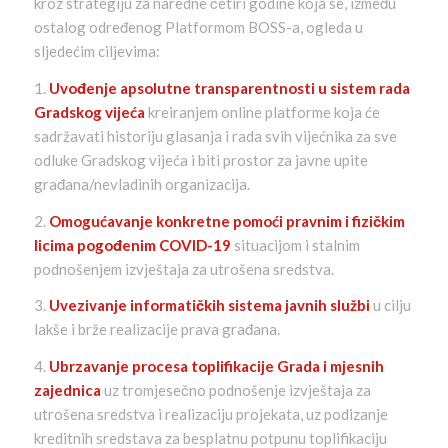
kroz strategiju za naredne četiri godine koja se, između
ostalog određenog Platformom BOSS-a, ogleda u
sljedećim ciljevima:
1.
Uvođenje apsolutne transparentnosti u sistem rada
Gradskog vijeća
kreiranjem online platforme koja će
sadržavati historiju glasanja i rada svih vijećnika za sve
odluke Gradskog vijeća i biti prostor za javne upite
građana/nevladinih organizacija.
2.
Omogućavanje konkretne pomoći pravnim i fizičkim
licima pogođenim COVID-19
situacijom i stalnim
podnošenjem izvještaja za utrošena sredstva.
3.
Uvezivanje informatičkih sistema javnih službi
u cilju
lakše i brže realizacije prava građana.
4.
Ubrzavanje procesa toplifikacije Grada i mjesnih
zajednica
uz tromjesečno podnošenje izvještaja za
utrošena sredstva i realizaciju projekata, uz podizanje
kreditnih sredstava za besplatnu potpunu toplifikaciju