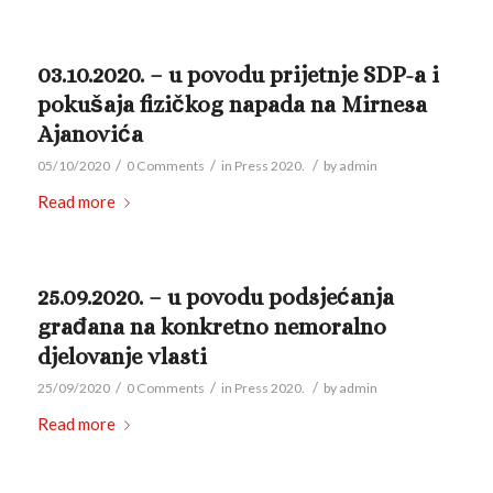
03.10.2020. – u povodu prijetnje SDP-a i
pokušaja fizičkog napada na Mirnesa
Ajanovića
/
/
/
05/10/2020
0 Comments
in
Press 2020.
by
admin
Read more
25.09.2020. – u povodu podsjećanja
građana na konkretno nemoralno
djelovanje vlasti
/
/
/
25/09/2020
0 Comments
in
Press 2020.
by
admin
Read more