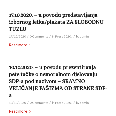
17.10.2020. – u povodu predstavljanja
izbornog letka/plakata ZA SLOBODNU
TUZLU
/
/
/
17/10/2020
0 Comments
in
Press 2020.
by
admin
Read more
10.10.2020. – u povodu prezentiranja
pete tačke o nemoralnom djelovanju
SDP-a pod nazivom – SRAMNO
VELIČANJE FAŠIZMA OD STRANE SDP-
a
/
/
/
10/10/2020
0 Comments
in
Press 2020.
by
admin
Read more