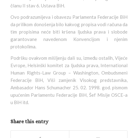
članu II stav 6. Ustava BiH.
Ovo podrazumijeva i obavezu Parlamenta Federacije BiH
da prilikom donošenja bilo kakvog propisa vodi računa da
tim propisima neće biti kršena ljudska prava i slobode
garantovane navedenom Konvencijom i njenim
protokolima.
Podršku ovakvom mišljenju dali su, između ostalih, Vijeće
Evrope, Helsinški komitet za ljudska prava, International
Human Rights-Law Group – Washington, Ombudsmeni
Federacije BiH, Viši zamjenik Visokog predstavnika,
Ambasador Hans Schumacher 25. 02. 1998. god. pismom
upućenim Parlamentu Federacije BiH, Šef Misije OSCE-a
u BiH itd.
Share this entry