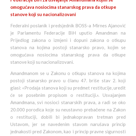
omogućava nosiocima stanarskog prava da otkupe
stanove koji su nacionalizovani
Federalni poslanik i predsjednik BOSS-a Mirnes Ajanović
je Parlamentu Federacije BiH uputio Amandman na
Prijedlog zakona o izmjeni i dopuni zakona o otkupu
stanova na kojima postoji stanarsko pravo, kojim se
omogućava nosiocima stanarskog prava da otkupe
stanove koji su nacionalizovani.
Amandmanom se u Zakonu o otkupu stanova na kojima
postoji stanarsko pravo u članu 47. briše stav 2. koji
glasi: «Prodaja stanova koji su predmet restitucije, uredit
će se posebnim propisom o restituciji.». Usvajanjem
Amandmana, svi nosioci stanarskih prava, a radi se oko
20.000 porodica koje su neustavno prebačene na Zakon
o restituciji, dobili bi jednakopravan tretman pred
Ustavom, jer se navedenim stavom narušava princip
jednakosti pred Zakonom, kao i princip pravne sigurnosti