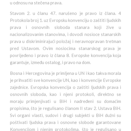
u odnosu na stečena prava.
Stavom 2. u članu 47. narušeno je pravo iz člana. 4
Protokola broj 1. uz Evropsku konvenciju o zaštiti ljudskih
prava i osnovnih sloboda stanara koji žive u
nacionalizovanim stanovima, i dovodi nosioce stanarskih
prava u diskriminirajući položaj i neravnopravan tretman
pred Ustavom. Ovim nosiocima stanarskog prava je
povrijeđeno i pravo iz člana 8. Evropske konvencija koja
garantuje, između ostalog, i pravo na dom.
Bosna i Hercegovina je primljena u UN i kao takva morala
je prihvatiti sve konvencije UN, kao i konvencije Evropske
zajednice. Evropska konvencija o zaštiti ljudskih prava i
osnovnih sloboda, kao i njeni protokoli, direktno se
moraju primjenjivati u BiH i nadređeni su domaćim
propisima, što je regulisano članom II stav 2. Ustava BiH.
Svi organi vlasti, sudovi i drugi subjekti u BiH dužni su
poštivati ljudska prava i osnovne slobode garantovane
Konvencijom i njenim protokolima, što je regulisano u