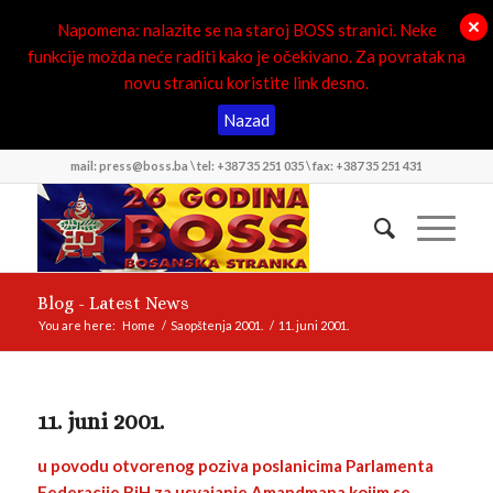
Napomena: nalazite se na staroj BOSS stranici. Neke
funkcije možda neće raditi kako je očekivano. Za povratak na
novu stranicu koristite link desno.
Nazad
mail: press@boss.ba \ tel: +387 35 251 035 \ fax: +387 35 251 431
Blog - Latest News
You are here:
Home
/
Saopštenja 2001.
/
11. juni 2001.
11. juni 2001.
u povodu otvorenog poziva poslanicima Parlamenta
Federacije BiH za usvajanje Amandmana kojim se