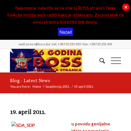
Napomena: nalazite se na staroj BOSS stranici. Neke
funkcije možda neće raditi kako je očekivano. Za povratak na
novu stranicu koristite link desno.
Nazad
mail: press@boss.ba \ tel: +387 35 251 035 \ fax: +387 35 251 431
Blog - Latest News
You are here:
Home
/
Saopštenja 2011.
/
19. april 2011.
19. april 2011.
u povodu genijalne
ideje za povećanje