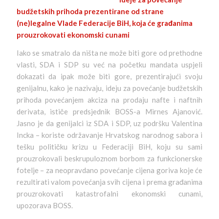
budžetskih prihoda prezentirane od strane
(ne)legalne Vlade Federacije BiH, koja će građanima
prouzrokovati ekonomski cunami
Iako se smatralo da ništa ne može biti gore od prethodne
vlasti, SDA i SDP su već na početku mandata uspjeli
dokazati da ipak može biti gore, prezentirajući svoju
genijalnu, kako je nazivaju, ideju za povećanje budžetskih
prihoda povećanjem akciza na prodaju nafte i naftnih
derivata, ističe predsjednik BOSS-a Mirnes Ajanović.
Jasno je da genijalci iz SDA i SDP, uz podršku Valentina
Incka – koriste održavanje Hrvatskog narodnog sabora i
tešku političku krizu u Federaciji BiH, koju su sami
prouzrokovali beskrupuloznom borbom za funkcionerske
fotelje – za neopravdano povećanje cijena goriva koje će
rezultirati valom povećanja svih cijena i prema građanima
prouzrokovati katastrofalni ekonomski cunami,
upozorava BOSS.