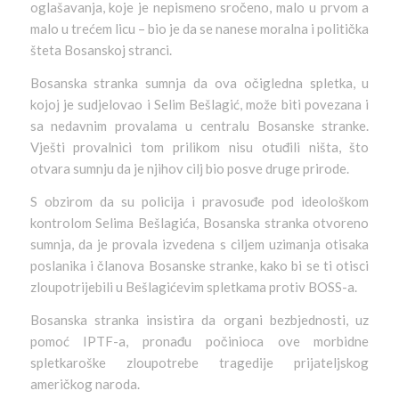
oglašavanja, koje je nepismeno sročeno, malo u prvom a
malo u trećem licu – bio je da se nanese moralna i politička
šteta Bosanskoj stranci.
Bosanska stranka sumnja da ova očigledna spletka, u
kojoj je sudjelovao i Selim Bešlagić, može biti povezana i
sa nedavnim provalama u centralu Bosanske stranke.
Vješti provalnici tom prilikom nisu otuđili ništa, što
otvara sumnju da je njihov cilj bio posve druge prirode.
S obzirom da su policija i pravosuđe pod ideološkom
kontrolom Selima Bešlagića, Bosanska stranka otvoreno
sumnja, da je provala izvedena s ciljem uzimanja otisaka
poslanika i članova Bosanske stranke, kako bi se ti otisci
zloupotrijebili u Bešlagićevim spletkama protiv BOSS-a.
Bosanska stranka insistira da organi bezbjednosti, uz
pomoć IPTF-a, pronađu počinioca ove morbidne
spletkaroške zloupotrebe tragedije prijateljskog
američkog naroda.