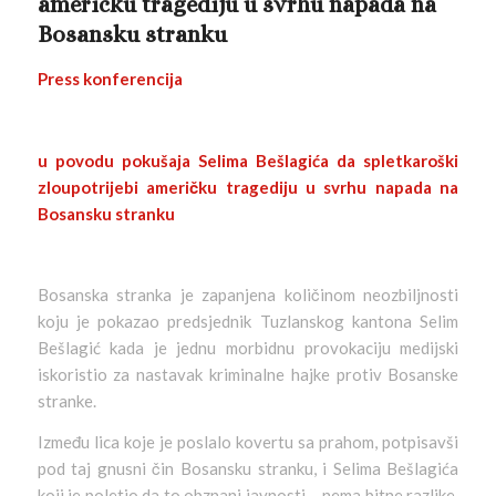
americku tragediju u svrhu napada na
Bosansku stranku
Press konferencija
u povodu pokušaja Selima Bešlagića da spletkaroški
zloupotrijebi američku tragediju u svrhu napada na
Bosansku stranku
Bosanska stranka je zapanjena količinom neozbiljnosti
koju je pokazao predsjednik Tuzlanskog kantona Selim
Bešlagić kada je jednu morbidnu provokaciju medijski
iskoristio za nastavak kriminalne hajke protiv Bosanske
stranke.
Između lica koje je poslalo kovertu sa prahom, potpisavši
pod taj gnusni čin Bosansku stranku, i Selima Bešlagića
koji je poletio da to obznani javnosti – nema bitne razlike,