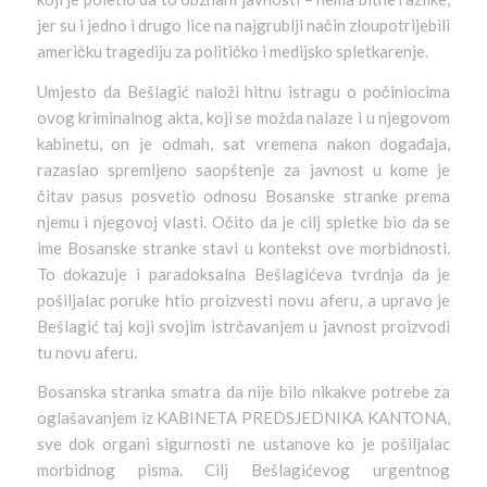
jer su i jedno i drugo lice na najgrublji način zloupotrijebili
američku tragediju za političko i medijsko spletkarenje.
Umjesto da Bešlagić naloži hitnu istragu o počiniocima
ovog kriminalnog akta, koji se možda nalaze i u njegovom
kabinetu, on je odmah, sat vremena nakon događaja,
razaslao spremljeno saopštenje za javnost u kome je
čitav pasus posvetio odnosu Bosanske stranke prema
njemu i njegovoj vlasti. Očito da je cilj spletke bio da se
ime Bosanske stranke stavi u kontekst ove morbidnosti.
To dokazuje i paradoksalna Bešlagićeva tvrdnja da je
pošiljalac poruke htio proizvesti novu aferu, a upravo je
Bešlagić taj koji svojim istrčavanjem u javnost proizvodi
tu novu aferu.
Bosanska stranka smatra da nije bilo nikakve potrebe za
oglašavanjem iz KABINETA PREDSJEDNIKA KANTONA,
sve dok organi sigurnosti ne ustanove ko je pošiljalac
morbidnog pisma. Cilj Bešlagićevog urgentnog