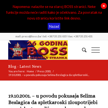
Napomena: nalazite se na staroj BOSS stranici. Neke
funkcije možda neće raditi kako je očekivano. Za povratak na
novu stranicu koristite link desno.
Nazad
mail: press@boss.ba \ tel: +387 35 251 035 \ fax: +387 35 251 431
Blog - Latest News
You are here:
Home
/
Press 2001.
/
19.10.2001. – u povodu pokusaja Selima Beslagica da spletkaroski...
19.10.2001. – u povodu pokusaja Selima
Beslagica da spletkaroski zloupotrijebi