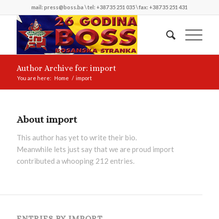
mail: press@boss.ba \ tel: +387 35 251 035 \ fax: +387 35 251 431
Author Archive for: import
You are here:
Home
/
import
About
import
This author has yet to write their bio.
Meanwhile lets just say that we are proud
import
contributed a whooping 212 entries.
ENTRIES BY IMPORT