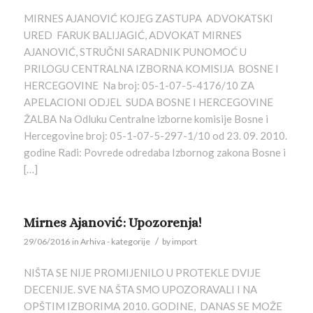
MIRNES AJANOVIĆ KOJEG ZASTUPA ADVOKATSKI
URED FARUK BALIJAGIĆ, ADVOKAT MIRNES
AJANOVIĆ, STRUČNI SARADNIK PUNOMOĆ U
PRILOGU CENTRALNA IZBORNA KOMISIJA BOSNE I
HERCEGOVINE Na broj: 05-1-07-5-4176/10 ZA
APELACIONI ODJEL SUDA BOSNE I HERCEGOVINE
ŽALBA Na Odluku Centralne izborne komisije Bosne i
Hercegovine broj: 05-1-07-5-297-1/10 od 23. 09. 2010.
godine Radi: Povrede odredaba Izbornog zakona Bosne i
[…]
Mirnes Ajanović: Upozorenja!
/
29/06/2016
in
Arhiva - kategorije
by
import
NIŠTA SE NIJE PROMIJENILO U PROTEKLE DVIJE
DECENIJE. SVE NA ŠTA SMO UPOZORAVALI I NA
OPŠTIM IZBORIMA 2010. GODINE, DANAS SE MOŽE