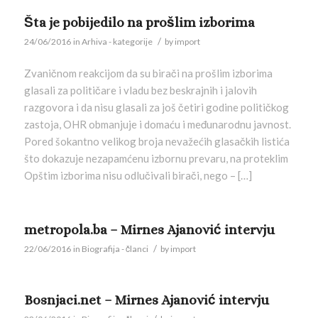
Šta je pobijedilo na prošlim izborima
/
24/06/2016
in
Arhiva - kategorije
by
import
Zvaničnom reakcijom da su birači na prošlim izborima
glasali za političare i vladu bez beskrajnih i jalovih
razgovora i da nisu glasali za još četiri godine političkog
zastoja, OHR obmanjuje i domaću i međunarodnu javnost.
Pored šokantno velikog broja nevažećih glasačkih listića
što dokazuje nezapamćenu izbornu prevaru, na proteklim
Opštim izborima nisu odlučivali birači, nego – […]
metropola.ba – Mirnes Ajanović intervju
/
22/06/2016
in
Biografija - članci
by
import
Bosnjaci.net – Mirnes Ajanović intervju