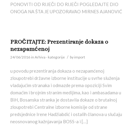
PONOVITI OD RIJEČI DO RIJEČI POGLEDAJTE DIO
ONOGA NA ŠTA JE UPOZORAVAO MIRNES AJANOVIĆ
PROČITAJTE: Prezentiranje dokaza o
nezapamćenoj
/
24/06/2016
in
Arhiva - kategorije
by
import
u povodu prezentiranja dokaza o nezapamćenoj
zloupotrebi državne izborne institucije u svrhe služenja
vladajućim stranaka i odmazde prema opoziciji Svim
domaćim i brojnim stranim medijima, kao i ambasadama u
BiH, Bosanska stranka je dostavila dokaze o brutalnoj
zloupotrebi Centralne izborne komisije od strane
predsjednice Irene Hadžiabdić i ostalih članova u slučaju
neosnovanog kažnjavanja BOSS-a i […]