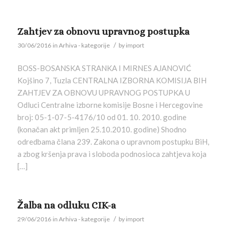
Zahtjev za obnovu upravnog postupka
/
30/06/2016
in
Arhiva - kategorije
by
import
BOSS-BOSANSKA STRANKA I MIRNES AJANOVIĆ
Kojšino 7, Tuzla CENTRALNA IZBORNA KOMISIJA BIH
ZAHTJEV ZA OBNOVU UPRAVNOG POSTUPKA U
Odluci Centralne izborne komisije Bosne i Hercegovine
broj: 05-1-07-5-4176/10 od 01. 10. 2010. godine
(konačan akt primljen 25.10.2010. godine) Shodno
odredbama člana 239. Zakona o upravnom postupku BiH,
a zbog kršenja prava i sloboda podnosioca zahtjeva koja
[…]
Žalba na odluku CIK-a
/
29/06/2016
in
Arhiva - kategorije
by
import