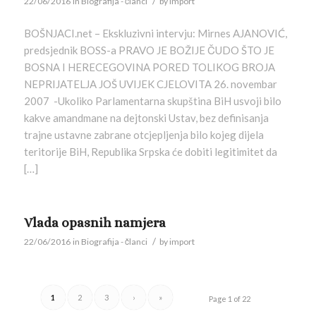
/
22/06/2016
in
Biografija - članci
by
import
BOŠNJACI.net – Ekskluzivni intervju: Mirnes AJANOVIĆ,
predsjednik BOSS-a PRAVO JE BOŽIJE ČUDO ŠTO JE
BOSNA I HERECEGOVINA PORED TOLIKOG BROJA
NEPRIJATELJA JOŠ UVIJEK CJELOVITA 26. novembar
2007 -Ukoliko Parlamentarna skupština BiH usvoji bilo
kakve amandmane na dejtonski Ustav, bez definisanja
trajne ustavne zabrane otcjepljenja bilo kojeg dijela
teritorije BiH, Republika Srpska će dobiti legitimitet da
[…]
Vlada opasnih namjera
/
22/06/2016
in
Biografija - članci
by
import
1
2
3
›
»
Page 1 of 22