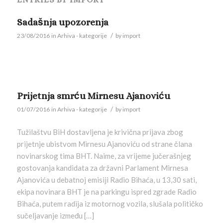
Sadašnja upozorenja
/
23/08/2016
in
Arhiva - kategorije
by
import
Prijetnja smrću Mirnesu Ajanoviću
/
01/07/2016
in
Arhiva - kategorije
by
import
Tužilaštvu BiH dostavljena je krivična prijava zbog
prijetnje ubistvom Mirnesu Ajanoviću od strane člana
novinarskog tima BHT. Naime, za vrijeme jučerašnjeg
gostovanja kandidata za državni Parlament Mirnesa
Ajanovića u debatnoj emisiji Radio Bihaća, u 13,30 sati,
ekipa novinara BHT je na parkingu ispred zgrade Radio
Bihaća, putem radija iz motornog vozila, slušala političko
sučeljavanje između […]