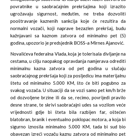
povratnike u saobraćajnim prekršajima koji izrazito
ugrožavaju sigurnost, međutim, ne treba dozvoliti
pooštravanje kaznenih sankcija koje će rezultira da
normalni vozači, koji naprave bezazlen prekršaj, budu
kažnjavani sa kaznom zatvora od minimalno pet (5)
godina, upozorio je predsjednik BOSS-a Mirnes Ajanović.
Novalićeva federalna Vlada, koja je tolerisala divljanje na
cestama, u cilju naopakog opravdanja namjerava odrediti
minimalnu kazna zatvora od pet godina u slučaju
saobraćajnog prekršaja koji za posljedicu ima materijalnu
štetu od minimalno 5.000 KM, što će biti pogubno za
svakog vozača. U situaciji da se vozi samo pet km/h brže
od dozvoljene brzine ili da se, recimo, povrijedi pravilo
desne strane, te skrivi saobraćajni udes sa vozilom veće
vrijednosti gdje bi šteta bila razbijen far, oštećen
blatobran, branik i eventualno poklopac motora, a koja bi
sigurno iznosila minimalno 5.000 KM, tada bi sud bio
obavezan izreći vozaču kaznu zatvora od minimalno pet