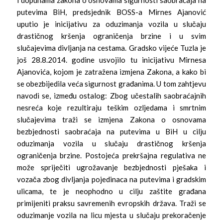
putevima BiH, predsjednik BOSS-a Mirnes Ajanović
uputio je inicijativu za oduzimanja vozila u slučaju
drastičnog kršenja ograničenja brzine i u svim
slučajevima divljanja na cestama. Gradsko vijeće Tuzla je
još 28.8.2014. godine usvojilo tu inicijativu Mirnesa
Ajanovića, kojom je zatražena izmjena Zakona, a kako bi
se obezbijedila veća sigurnost građanima. U tom zahtjevu
navodi se, između ostalog: Zbog učestalih saobraćajnih
nesreća koje rezultiraju teškim ozljedama i smrtnim
slučajevima traži se izmjena Zakona o osnovama
bezbjednosti saobraćaja na putevima u BiH u cilju
oduzimanja vozila u slučaju drastičnog kršenja
ograničenja brzine. Postojeća prekršajna regulativa ne
može spriječiti ugrožavanje bezbjednosti pješaka i
vozača zbog divljanja pojedinaca na putevima i gradskim
ulicama, te je neophodno u cilju zaštite građana
primijeniti praksu savremenih evropskih država. Traži se
oduzimanje vozila na licu mjesta u slučaju prekoračenje