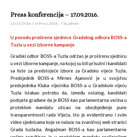
Press konferencija – 17.09.2016.
/
/
11/11/2016
in
Press 2016.
by
admin
U povodu proširene sjednice Gradskog odbora BOSS-a
Tuzla u vezi izborne kampanje
Gradski odbor BOSS-a Tuzla održao je proširenu sjednicu
u vezi izborne kampanje, na kojoj su bili prisutni i kandidati
sa liste za predstojeće izbore za Gradsko vijeće Tuzla.
Predsjednik BOSS-a Mirnes Ajanović je u svojstvu
predsjednika Kluba vijećnika BOSS-a u Gradskom vijeću
Tuzla istakao potrebu da, između ostalog, kandidati
podsjete građane da je BOSS kao parlamentarna većina u
proteklom mandatu uticao na obezbjeđenje pune
transparentnosti rada Vijeća, što je evidentirano i svim
video sjednicama koje se nalaze na zvaničnoj web stranici
Grada tuzla.ba. Angažman BOSS-a kao parlamentarne
većine rezultirao je u proteklom mandatu realizacijom