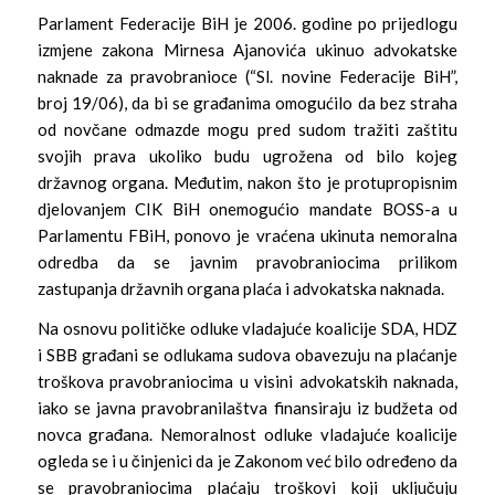
Parlament Federacije BiH je 2006. godine po prijedlogu
izmjene zakona Mirnesa Ajanovića ukinuo advokatske
naknade za pravobranioce (“Sl. novine Federacije BiH”,
broj 19/06), da bi se građanima omogućilo da bez straha
od novčane odmazde mogu pred sudom tražiti zaštitu
svojih prava ukoliko budu ugrožena od bilo kojeg
državnog organa. Međutim, nakon što je protupropisnim
djelovanjem CIK BiH onemogućio mandate BOSS-a u
Parlamentu FBiH, ponovo je vraćena ukinuta nemoralna
odredba da se javnim pravobraniocima prilikom
zastupanja državnih organa plaća i advokatska naknada.
Na osnovu političke odluke vladajuće koalicije SDA, HDZ
i SBB građani se odlukama sudova obavezuju na plaćanje
troškova pravobraniocima u visini advokatskih naknada,
iako se javna pravobranilaštva finansiraju iz budžeta od
novca građana. Nemoralnost odluke vladajuće koalicije
ogleda se i u činjenici da je Zakonom već bilo određeno da
se pravobraniocima plaćaju troškovi koji uključuju