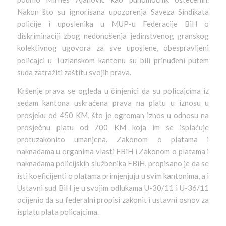
Nakon što su ignorisana upozorenja Saveza Sindikata
policije i uposlenika u MUP-u Federacije BiH o
diskriminaciji zbog nedonošenja jedinstvenog granskog
kolektivnog ugovora za sve uposlene, obespravljeni
policajci u Tuzlanskom kantonu su bili prinuđeni putem
suda zatražiti zaštitu svojih prava.
Kršenje prava se ogleda u činjenici da su policajcima iz
sedam kantona uskraćena prava na platu u iznosu u
prosjeku od 450 KM, što je ogroman iznos u odnosu na
prosječnu platu od 700 KM koja im se isplaćuje
protuzakonito umanjena. Zakonom o platama i
naknadama u organima vlasti FBiH i Zakonom o platama i
naknadama policijskih službenika FBiH, propisano je da se
isti koeficijenti o platama primjenjuju u svim kantonima, a i
Ustavni sud BiH je u svojim odlukama U-30/11 i U-36/11
ocijenio da su federalni propisi zakonit i ustavni osnov za
isplatu plata policajcima.