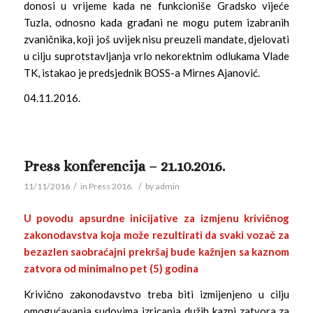
donosi u vrijeme kada ne funkcioniše Gradsko vijeće
Tuzla, odnosno kada građani ne mogu putem izabranih
zvaničnika, koji još uvijek nisu preuzeli mandate, djelovati
u cilju suprotstavljanja vrlo nekorektnim odlukama Vlade
TK, istakao je predsjednik BOSS-a Mirnes Ajanović.
04.11.2016.
Press konferencija – 21.10.2016.
/
/
11/11/2016
in
Press 2016.
by
admin
U povodu apsurdne inicijative za izmjenu krivičnog
zakonodavstva koja može rezultirati da svaki vozač za
bezazlen saobraćajni prekršaj bude kažnjen sa kaznom
zatvora od minimalno pet (5) godina
Krivično zakonodavstvo treba biti izmijenjeno u cilju
omogućavanja sudovima izricanja dužih kazni zatvora za