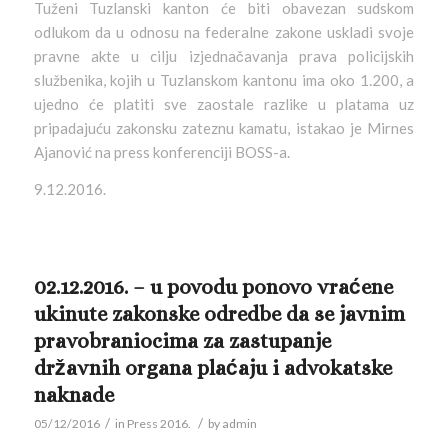
Tuženi Tuzlanski kanton će biti obavezan sudskom
odlukom da u odnosu na federalne zakone uskladi svoje
pravne akte u cilju izjednačavanja prava policijskih
službenika, kojih u Tuzlanskom kantonu ima oko 1.200, a
ujedno će platiti sve zaostale razlike u platama uz
pripadajuću zakonsku zateznu kamatu, istakao je Mirnes
Ajanović na press konferenciji BOSS-a.
9.12.2016.
02.12.2016. – u povodu ponovo vraćene
ukinute zakonske odredbe da se javnim
pravobraniocima za zastupanje
državnih organa plaćaju i advokatske
naknade
/
/
05/12/2016
in
Press 2016.
by
admin