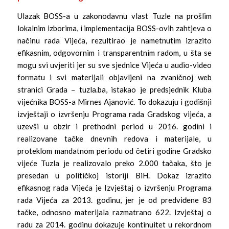
Ulazak BOSS-a u zakonodavnu vlast Tuzle na prošlim
lokalnim izborima, i implementacija BOSS-ovih zahtjeva o
načinu rada Vijeća, rezultirao je nametnutim izrazito
efikasnim, odgovornim i transparentnim radom, u šta se
mogu svi uvjeriti jer su sve sjednice Vijeća u audio-video
formatu i svi materijali objavljeni na zvaničnoj web
stranici Grada – tuzla.ba, istakao je predsjednik Kluba
vijećnika BOSS-a Mirnes Ajanović. To dokazuju i godišnji
izvještaji o izvršenju Programa rada Gradskog vijeća, a
uzevši u obzir i prethodni period u 2016. godini i
realizovane tačke dnevnih redova i materijale, u
proteklom mandatnom periodu od četiri godine Gradsko
vijeće Tuzla je realizovalo preko 2.000 tačaka, što je
presedan u političkoj istoriji BiH. Dokaz izrazito
efikasnog rada Vijeća je Izvještaj o izvršenju Programa
rada Vijeća za 2013. godinu, jer je od predviđene 83
tačke, odnosno materijala razmatrano 622. Izvještaj o
radu za 2014. godinu dokazuje kontinuitet u rekordnom