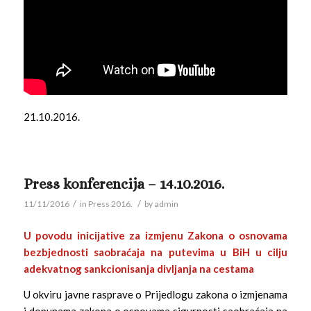
21.10.2016.
Press konferencija – 14.10.2016.
/
/
11/11/2016
in
Press 2016.
by
admin
U povodu inicijative za izmjenu Zakona o osnovama
bezbjednosti saobraćaja na putevima u BiH u cilju
adekvatnog sankcionisanja divljanja na cestama
U okviru javne rasprave o Prijedlogu zakona o izmjenama
i dopunama zakona o osnovama sigurnosti saobraćaja na