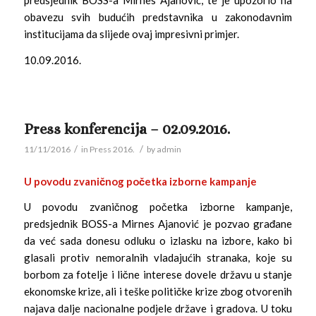
predsjednik BOSS-a Mirnes Ajanović, te je upozorio na
obavezu svih budućih predstavnika u zakonodavnim
institucijama da slijede ovaj impresivni primjer.
10.09.2016.
Press konferencija – 02.09.2016.
/
/
11/11/2016
in
Press 2016.
by
admin
U povodu zvaničnog početka izborne kampanje
U povodu zvaničnog početka izborne kampanje,
predsjednik BOSS-a Mirnes Ajanović je pozvao građane
da već sada donesu odluku o izlasku na izbore, kako bi
glasali protiv nemoralnih vladajućih stranaka, koje su
borbom za fotelje i lične interese dovele državu u stanje
ekonomske krize, ali i teške političke krize zbog otvorenih
najava dalje nacionalne podjele države i gradova. U toku