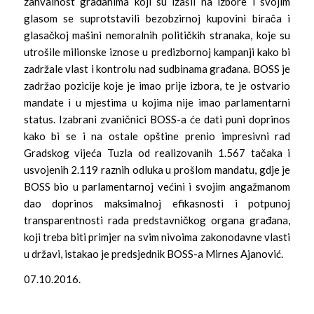
zahvalnost građanima koji su izašli na izbore i svojim
glasom se suprotstavili bezobzirnoj kupovini birača i
glasačkoj mašini nemoralnih političkih stranaka, koje su
utrošile milionske iznose u predizbornoj kampanji kako bi
zadržale vlast i kontrolu nad sudbinama građana. BOSS je
zadržao pozicije koje je imao prije izbora, te je ostvario
mandate i u mjestima u kojima nije imao parlamentarni
status. Izabrani zvaničnici BOSS-a će dati puni doprinos
kako bi se i na ostale opštine prenio impresivni rad
Gradskog vijeća Tuzla od realizovanih 1.567 tačaka i
usvojenih 2.119 raznih odluka u prošlom mandatu, gdje je
BOSS bio u parlamentarnoj većini i svojim angažmanom
dao doprinos maksimalnoj efikasnosti i potpunoj
transparentnosti rada predstavničkog organa građana,
koji treba biti primjer na svim nivoima zakonodavne vlasti
u državi, istakao je predsjednik BOSS-a Mirnes Ajanović.
07.10.2016.