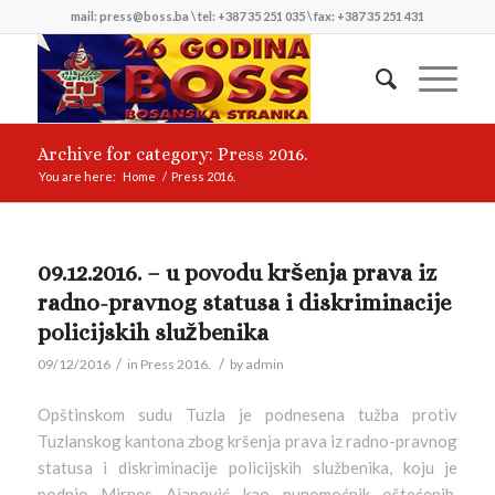
mail: press@boss.ba \ tel: +387 35 251 035 \ fax: +387 35 251 431
Archive for category: Press 2016.
You are here:
Home
/
Press 2016.
09.12.2016. – u povodu kršenja prava iz
radno-pravnog statusa i diskriminacije
policijskih službenika
/
/
09/12/2016
in
Press 2016.
by
admin
Opštinskom sudu Tuzla je podnesena tužba protiv
Tuzlanskog kantona zbog kršenja prava iz radno-pravnog
statusa i diskriminacije policijskih službenika, koju je
podnio Mirnes Ajanović kao punomoćnik oštećenih.