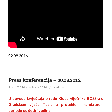
02.09.2016.
Press konferencija – 30.08.2016.
/
/
11/11/2016
in
Press 2016.
by
admin
U povodu izvještaja o radu Kluba vijećnika BOSS-a u
Gradskom vijeću Tuzla u proteklom mandatnom
periodu od četiri godine