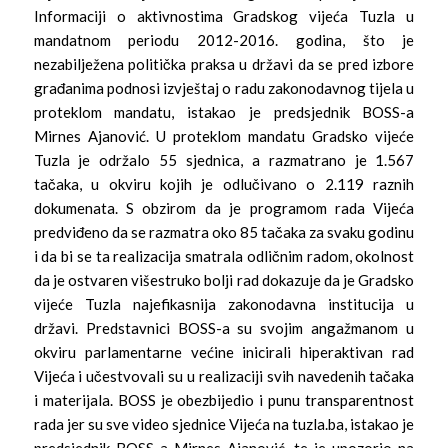
Informaciji o aktivnostima Gradskog vijeća Tuzla u
mandatnom periodu 2012-2016. godina, što je
nezabilježena politička praksa u državi da se pred izbore
građanima podnosi izvještaj o radu zakonodavnog tijela u
proteklom mandatu, istakao je predsjednik BOSS-a
Mirnes Ajanović. U proteklom mandatu Gradsko vijeće
Tuzla je održalo 55 sjednica, a razmatrano je 1.567
tačaka, u okviru kojih je odlučivano o 2.119 raznih
dokumenata. S obzirom da je programom rada Vijeća
predviđeno da se razmatra oko 85 tačaka za svaku godinu
i da bi se ta realizacija smatrala odličnim radom, okolnost
da je ostvaren višestruko bolji rad dokazuje da je Gradsko
vijeće Tuzla najefikasnija zakonodavna institucija u
državi. Predstavnici BOSS-a su svojim angažmanom u
okviru parlamentarne većine inicirali hiperaktivan rad
Vijeća i učestvovali su u realizaciji svih navedenih tačaka
i materijala. BOSS je obezbijedio i punu transparentnost
rada jer su sve video sjednice Vijeća na tuzla.ba, istakao je