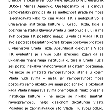
BOSS-a Mirnes Ajanović. Opštepoznato je iz osnova
demokratskih principa da se nadležnost grada ne može
izjednačavati kako to čini Vlada TK, i nedopustivo je
urušavanje institucija kulture u Gradu Tuzla, koje s
obzirom na status glavnog grada u Kantonu djeluju i u ime
svih opština TK, posebno imajući u vidu da Vlada TK za
svoje potrebe besplatno koristi brojne poslovne prostore
u vlasništvu Grada Tuzla. Apsurdnost djelovanja Vlade
TK evidentna je i više puta izrečenoj izjavi da se
ukidanjem finansiranja institucija kulture u Gradu Tuzla
želi postići nekakva ravnopravnost sa ostalim opštinama.
Ne može se smatrati ravnopravnošću stanje u kojem
Vlada nudi svima – ništa, jer ravnopravnost može
postojati samo ukoliko svi imaju podjednako, a okolnost
kada Vlada namjerava svima onemogućiti funkcionisanje
institucija kulture – ne može se nikako smatrati
ravnopravnošću, nego klasičnom diktaturom vlasti.
Posebno je zabrinjavajuće što Vlada TK svoju odluku