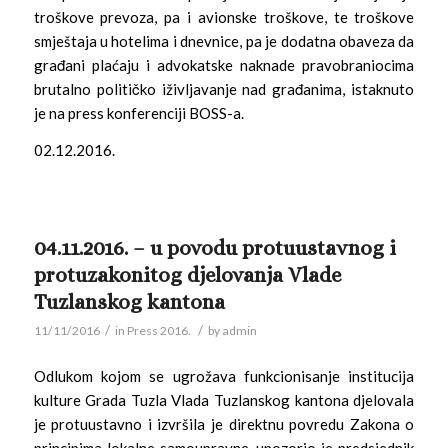
troškove prevoza, pa i avionske troškove, te troškove
smještaja u hotelima i dnevnice, pa je dodatna obaveza da
građani plaćaju i advokatske naknade pravobraniocima
brutalno političko iživljavanje nad građanima, istaknuto
je na press konferenciji BOSS-a.
02.12.2016.
04.11.2016. – u povodu protuustavnog i
protuzakonitog djelovanja Vlade
Tuzlanskog kantona
/
/
11/11/2016
in
Press 2016.
by
admin
Odlukom kojom se ugrožava funkcionisanje institucija
kulture Grada Tuzla Vlada Tuzlanskog kantona djelovala
je protuustavno i izvršila je direktnu povredu Zakona o
principima lokalne samoupravne, upozorio je predsjednik