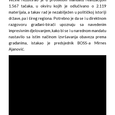
1.567 tačaka, u okviru kojih je odlučivano o 2.119
materijala, a takav rad je nezabilježen u političkoj istoriji
države, pa i šireg regiona. Potrebno je da se i u direktnom
razgovoru građani-birači upoznaju sa navedenim
impresivnim djelovanjem, kako bi se i u narednom mandatu
nastavilo sa istim načinom izvršavanja obaveza prema
građanima, istakao je predsjednik BOSS-a Mirnes
Ajanović.