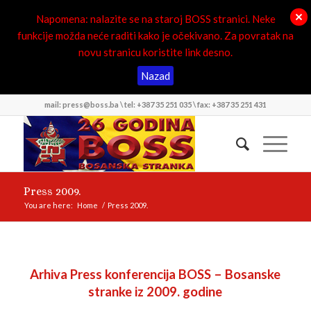
Napomena: nalazite se na staroj BOSS stranici. Neke
funkcije možda neće raditi kako je očekivano. Za povratak na
novu stranicu koristite link desno.
Nazad
mail: press@boss.ba \ tel: +387 35 251 035 \ fax: +387 35 251 431
Press 2009.
You are here:
Home
/
Press 2009.
Arhiva Press konferencija BOSS – Bosanske
stranke iz 2009. godine