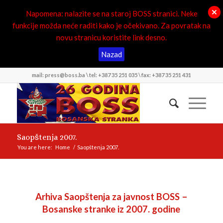
Napomena: nalazite se na staroj BOSS stranici. Neke
funkcije možda neće raditi kako je očekivano. Za povratak na
novu stranicu koristite link desno.
Nazad
mail: press@boss.ba \ tel: +387 35 251 035 \ fax: +387 35 251 431
Saopštenja 2007.
You are here:
Home
/
Saopštenja 2007.
Arhiva Saopštenja za javnost BOSS –
Bosanske stranke iz 2007. godine