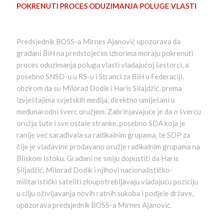
POKRENUTI PROCES ODUZIMANJA POLUGE VLASTI
Predsjednik BOSS-a Mirnes Ajanović upozorava da
građani BiH na predstojećim izborima moraju pokrenuti
proces oduzimanja poluga vlasti vladajućoj šestorci, a
posebno SNSD-u u RS-u i Stranci za BiH u Federaciji,
obzirom da su Milorad Dodik i Haris Silajdžić, prema
izvještajima svjetskih medija, direktno umiješani u
međunarodni šverc oružjem. Zabrinjavajuće je da o švercu
oružja šute i sve ostale stranke, posebno SDA koja je
ranije već sarađivala sa radikalnim grupama, te SDP za
čije je vladavine prodavano oružje radikalnim grupama na
Bliskom Istoku. Građani ne smiju dopustiti da Haris
Siljadžić, Milorad Dodik i njihovi nacionalističko-
militaristički sateliti zloupotrebljavaju vladajuću poziciju
u cilju oživljavanja novih ratnih sukoba i podjele države,
upozorava predsjednik BOSS-a Mirnes Ajanović.