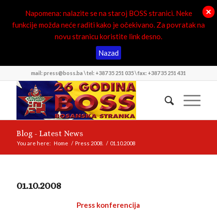
Napomena: nalazite se na staroj BOSS stranici. Neke
funkcije možda neće raditi kako je očekivano. Za povratak na
novu stranicu koristite link desno.
Nazad
mail: press@boss.ba \ tel: +387 35 251 035 \ fax: +387 35 251 431
Blog - Latest News
You are here:
Home
/
Press 2008.
/
01.10.2008
01.10.2008
Press konferencija