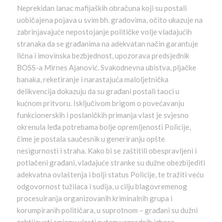
Neprekidan lanac mafijaških obračuna koji su postali
uobičajena pojava u svim bh. gradovima, očito ukazuje na
zabrinjavajuće nepostojanje političke volje vladajućih
stranaka da se građanima na adekvatan način garantuje
lična i imovinska bezbjednost, upozorava predsjednik
BOSS-a Mirnes Ajanović. Svakodnevna ubistva, pljačke
banaka, reketiranje i narastajuća maloljetnička
delikvencija dokazuju da su građani postali taoci u
kućnom pritvoru. Isključivom brigom o povećavanju
funkcionerskih i poslaničkih primanja vlast je svjesno
okrenula leđa potrebama bolje opremljenosti Policije,
čime je postala saučesnik u generiranju opšte
nesigurnosti i straha. Kako bi se zaštitili obespravljeni i
potlačeni građani, vladajuće stranke su dužne obezbijediti
adekvatna ovlaštenja i bolji status Policije, te tražiti veću
odgovornost tužilaca i sudija, u cilju blagovremenog
procesuiranja organizovanih kriminalnih grupa i
korumpiranih političara, u suprotnom – građani su dužni