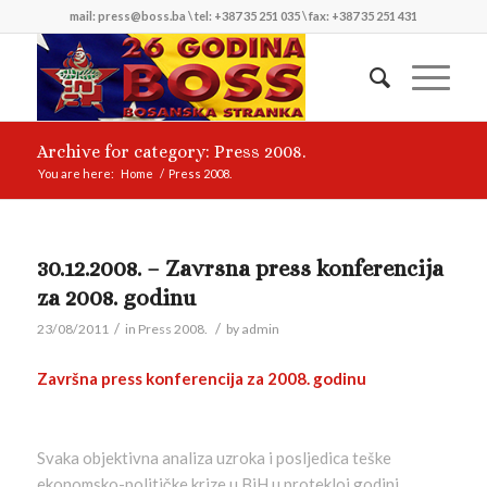
mail: press@boss.ba \ tel: +387 35 251 035 \ fax: +387 35 251 431
Archive for category: Press 2008.
You are here:
Home
/
Press 2008.
30.12.2008. – Zavrsna press konferencija
za 2008. godinu
/
/
23/08/2011
in
Press 2008.
by
admin
Završna press konferencija za 2008. godinu
Svaka objektivna analiza uzroka i posljedica teške
ekonomsko-političke krize u BiH u protekloj godini,