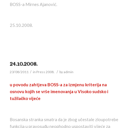
BOSS-a Mirnes Ajanović.
25.10.2008.
24.10.2008.
/
/
23/08/2011
in
Press 2008.
by
admin
u povodu zahtjeva BOSS-a za izmjenu kriterija na
osnovu kojih se vrše imenovanja u Visoko sudsko i
tužilačko vijeće
Bosanska stranka smatra da je zbog učestale zloupotrebe
funkcija u pravosuđu neophodno uspostaviti vijeće za