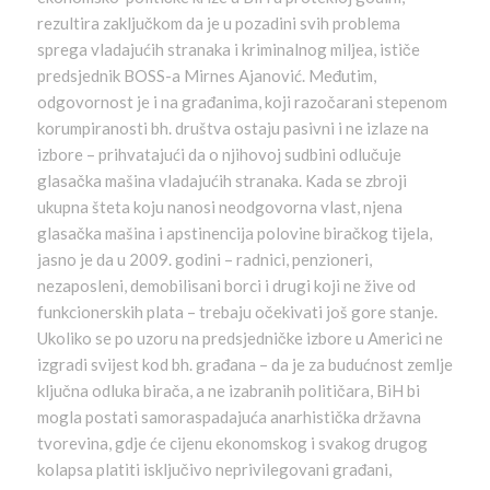
rezultira zaključkom da je u pozadini svih problema
sprega vladajućih stranaka i kriminalnog miljea, ističe
predsjednik BOSS-a Mirnes Ajanović. Međutim,
odgovornost je i na građanima, koji razočarani stepenom
korumpiranosti bh. društva ostaju pasivni i ne izlaze na
izbore – prihvatajući da o njihovoj sudbini odlučuje
glasačka mašina vladajućih stranaka. Kada se zbroji
ukupna šteta koju nanosi neodgovorna vlast, njena
glasačka mašina i apstinencija polovine biračkog tijela,
jasno je da u 2009. godini – radnici, penzioneri,
nezaposleni, demobilisani borci i drugi koji ne žive od
funkcionerskih plata – trebaju očekivati još gore stanje.
Ukoliko se po uzoru na predsjedničke izbore u Americi ne
izgradi svijest kod bh. građana – da je za budućnost zemlje
ključna odluka birača, a ne izabranih političara, BiH bi
mogla postati samoraspadajuća anarhistička državna
tvorevina, gdje će cijenu ekonomskog i svakog drugog
kolapsa platiti isključivo neprivilegovani građani,