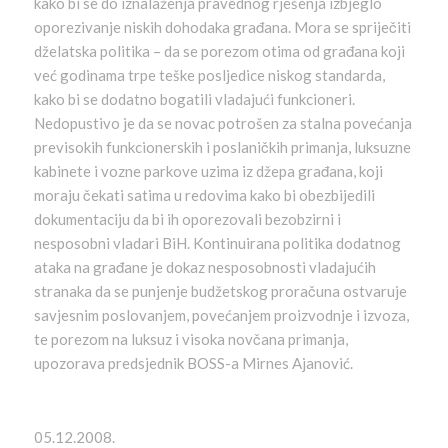
kako bi se do iznalaženja pravednog rješenja izbjeglo
oporezivanje niskih dohodaka građana. Mora se spriječiti
dželatska politika – da se porezom otima od građana koji
već godinama trpe teške posljedice niskog standarda,
kako bi se dodatno bogatili vladajući funkcioneri.
Nedopustivo je da se novac potrošen za stalna povećanja
previsokih funkcionerskih i poslaničkih primanja, luksuzne
kabinete i vozne parkove uzima iz džepa građana, koji
moraju čekati satima u redovima kako bi obezbijedili
dokumentaciju da bi ih oporezovali bezobzirni i
nesposobni vladari BiH. Kontinuirana politika dodatnog
ataka na građane je dokaz nesposobnosti vladajućih
stranaka da se punjenje budžetskog proračuna ostvaruje
savjesnim poslovanjem, povećanjem proizvodnje i izvoza,
te porezom na luksuz i visoka novčana primanja,
upozorava predsjednik BOSS-a Mirnes Ajanović.
05.12.2008.