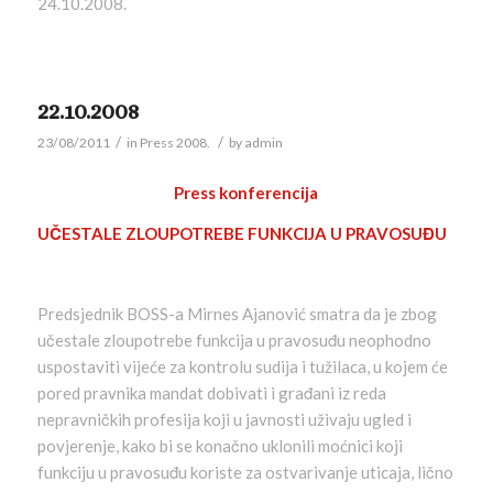
24.10.2008.
22.10.2008
/
/
23/08/2011
in
Press 2008.
by
admin
Press konferencija
UČESTALE ZLOUPOTREBE FUNKCIJA U PRAVOSUĐU
Predsjednik BOSS-a Mirnes Ajanović smatra da je zbog
učestale zloupotrebe funkcija u pravosuđu neophodno
uspostaviti vijeće za kontrolu sudija i tužilaca, u kojem će
pored pravnika mandat dobivati i građani iz reda
nepravničkih profesija koji u javnosti uživaju ugled i
povjerenje, kako bi se konačno uklonili moćnici koji
funkciju u pravosuđu koriste za ostvarivanje uticaja, lično