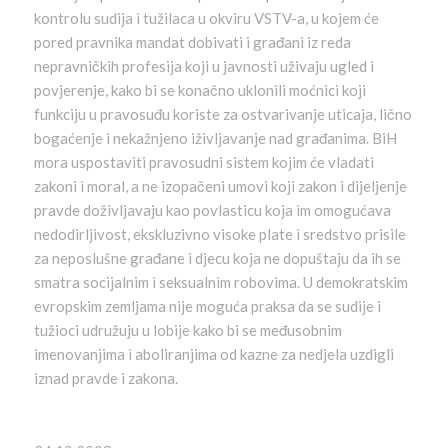
kontrolu sudija i tužilaca u okviru VSTV-a, u kojem će
pored pravnika mandat dobivati i građani iz reda
nepravničkih profesija koji u javnosti uživaju ugled i
povjerenje, kako bi se konačno uklonili moćnici koji
funkciju u pravosuđu koriste za ostvarivanje uticaja, lično
bogaćenje i nekažnjeno iživljavanje nad građanima. BiH
mora uspostaviti pravosudni sistem kojim će vladati
zakoni i moral, a ne izopačeni umovi koji zakon i dijeljenje
pravde doživljavaju kao povlasticu koja im omogućava
nedodirljivost, ekskluzivno visoke plate i sredstvo prisile
za neposlušne građane i djecu koja ne dopuštaju da ih se
smatra socijalnim i seksualnim robovima. U demokratskim
evropskim zemljama nije moguća praksa da se sudije i
tužioci udružuju u lobije kako bi se međusobnim
imenovanjima i aboliranjima od kazne za nedjela uzdigli
iznad pravde i zakona.