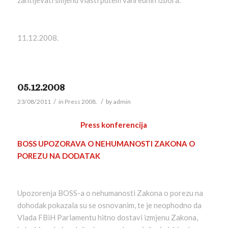
zahtijevati smjenu vlasti putem vanrednih izbora.
11.12.2008.
05.12.2008
/
/
23/08/2011
in
Press 2008.
by
admin
Press konferencija
BOSS UPOZORAVA O NEHUMANOSTI ZAKONA O
POREZU NA DODATAK
Upozorenja BOSS-a o nehumanosti Zakona o porezu na
dohodak pokazala su se osnovanim, te je neophodno da
Vlada FBiH Parlamentu hitno dostavi izmjenu Zakona,