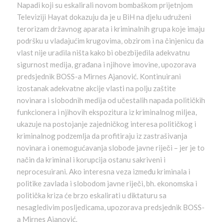
Napadi koji su eskalirali novom bombaškom prijetnjom
Televiziji Hayat dokazuju da je u BiH na djelu udruženi
terorizam državnog aparata i kriminalnih grupa koje imaju
podršku u vladajućim krugovima, obzirom i na činjenicu da
vlast nije uradila ništa kako bi obezbijedila adekvatnu
sigurnost medija, građana i njihove imovine, upozorava
predsjednik BOSS-a Mirnes Ajanović. Kontinuirani
izostanak adekvatne akcije vlasti na polju zaštite
novinara i slobodnih medija od učestalih napada političkih
funkcionera i njihovih ekspozitura iz kriminalnog miljea,
ukazuje na postojanje zajedničkog interesa političkog i
kriminalnog podzemlja da profitiraju iz zastrašivanja
novinara i onemogućavanja slobode javne riječi – jer je to
način da kriminal i korupcija ostanu sakriveni i
neprocesuirani. Ako interesna veza između kriminala i
politike zavlada i slobodom javne riječi, bh. ekonomska i
politička kriza će brzo eskalirati u diktaturu sa
nesagledivim posljedicama, upozorava predsjednik BOSS-
a Mirnes Ajanović.