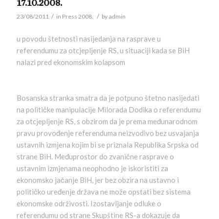
17.10.2008.
/
/
23/08/2011
in
Press 2008.
by
admin
u povodu štetnosti nasijedanja na rasprave u
referendumu za otcjepljenje RS, u situaciji kada se BiH
nalazi pred ekonomskim kolapsom
Bosanska stranka smatra da je potpuno štetno nasijedati
na političke manipulacije Milorada Dodika o referendumu
za otcjepljenje RS, s obzirom da je prema međunarodnom
pravu provođenje referenduma neizvodivo bez usvajanja
ustavnih izmjena kojim bi se priznala Republika Srpska od
strane BiH. Međuprostor do zvanične rasprave o
ustavnim izmjenama neophodno je iskoristiti za
ekonomsko jačanje BiH, jer bez obzira na ustavno i
političko uređenje država ne može opstati bez sistema
ekonomske održivosti. Izostavljanje odluke o
referendumu od strane Skupštine RS-a dokazuje da