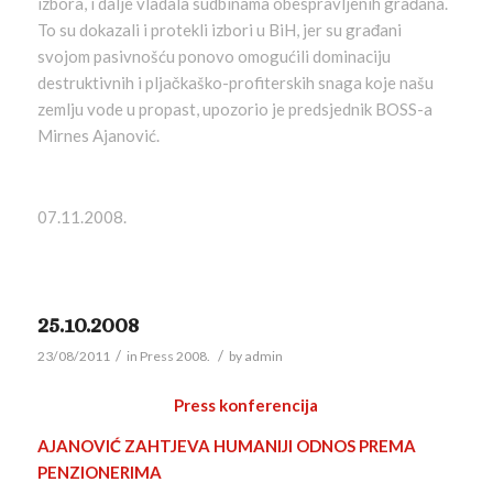
izbora, i dalje vladala sudbinama obespravljenih građana.
To su dokazali i protekli izbori u BiH, jer su građani
svojom pasivnošću ponovo omogućili dominaciju
destruktivnih i pljačkaško-profiterskih snaga koje našu
zemlju vode u propast, upozorio je predsjednik BOSS-a
Mirnes Ajanović.
07.11.2008.
25.10.2008
/
/
23/08/2011
in
Press 2008.
by
admin
Press konferencija
AJANOVIĆ ZAHTJEVA HUMANIJI ODNOS PREMA
PENZIONERIMA