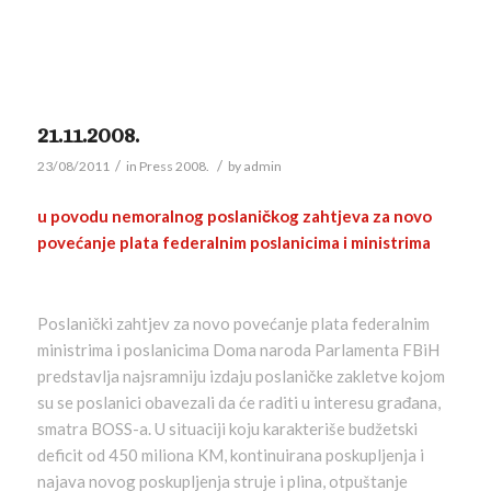
21.11.2008.
/
/
23/08/2011
in
Press 2008.
by
admin
u povodu nemoralnog poslaničkog zahtjeva za novo
povećanje plata federalnim poslanicima i ministrima
Poslanički zahtjev za novo povećanje plata federalnim
ministrima i poslanicima Doma naroda Parlamenta FBiH
predstavlja najsramniju izdaju poslaničke zakletve kojom
su se poslanici obavezali da će raditi u interesu građana,
smatra BOSS-a. U situaciji koju karakteriše budžetski
deficit od 450 miliona KM, kontinuirana poskupljenja i
najava novog poskupljenja struje i plina, otpuštanje