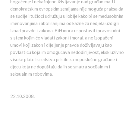
bogaćenje i nekažnjeno iživljavanje nad građanima. U
demokratskim evropskim zemljama nije moguća praksa da
se sudije i tužioci udružuju u lobije kako bi se međusobnim
imenovanjima i aboliranjima od kazne za nedjela uzdigli
iznad pravde i zakona. BiH mora uspostaviti pravosudni
sistem kojim će vladati zakoni i moral, a ne izopačeni
umovi koji zakon i dijeljenje pravde doživljavaju kao
povlasticu koja im omogućava nedodirljivost, ekskluzivno
visoke plate i sredstvo prisile za neposlušne građane i
djecu koja ne dopuštaju da ih se smatra socijalnim i
seksualnim robovima.
22.10.2008.