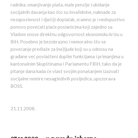
radnika, smanjivanje plata, male penzije i ukidanje
socijalnih davanja kao što su invalidnine, naknade za
nezaposlenost i dječiji doplatak, sramno je i nedopustivo
ponovo povećati plaće poslanicima koji zajedno sa
Vladom snose direktnu odgovornost ekonomsku krizu u
BiH. Posebno je bezobrazno i nemoralno što se
povećanje predlaže za (ne)ljude koji su u odnosu na
građane već povlašteni duplim funkcijama i primanjima u
kantonalnim Skupštinama i Parlamentu FBiH, tako da je
pitanje dana kada će vlast svojim ponašanjem izazvati
socijalne nemire nesagledivih posljedica, upozorava
BOSS.
21.11.2008.