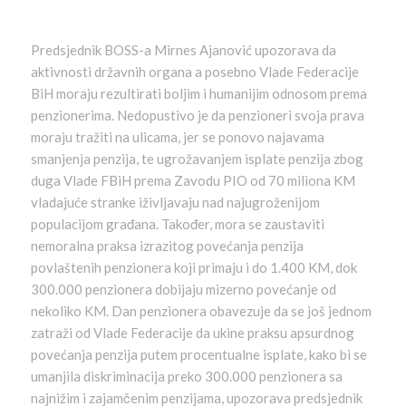
Predsjednik BOSS-a Mirnes Ajanović upozorava da
aktivnosti državnih organa a posebno Vlade Federacije
BiH moraju rezultirati boljim i humanijim odnosom prema
penzionerima. Nedopustivo je da penzioneri svoja prava
moraju tražiti na ulicama, jer se ponovo najavama
smanjenja penzija, te ugrožavanjem isplate penzija zbog
duga Vlade FBiH prema Zavodu PIO od 70 miliona KM
vladajuće stranke iživljavaju nad najugroženijom
populacijom građana. Također, mora se zaustaviti
nemoralna praksa izrazitog povećanja penzija
povlaštenih penzionera koji primaju i do 1.400 KM, dok
300.000 penzionera dobijaju mizerno povećanje od
nekoliko KM. Dan penzionera obavezuje da se još jednom
zatraži od Vlade Federacije da ukine praksu apsurdnog
povećanja penzija putem procentualne isplate, kako bi se
umanjila diskriminacija preko 300.000 penzionera sa
najnižim i zajamčenim penzijama, upozorava predsjednik