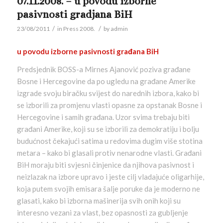
07.11.2008. – u povodu izborne
pasivnosti gradjana BiH
/
/
23/08/2011
in
Press 2008.
by
admin
u povodu izborne pasivnosti građana BiH
Predsjednik BOSS-a Mirnes Ajanović poziva građane
Bosne i Hercegovine da po ugledu na građane Amerike
izgrade svoju biračku svijest do narednih izbora, kako bi
se izborili za promjenu vlasti opasne za opstanak Bosne i
Hercegovine i samih građana. Uzor svima trebaju biti
građani Amerike, koji su se izborili za demokratiju i bolju
budućnost čekajući satima u redovima dugim više stotina
metara – kako bi glasali protiv nenarodne vlasti. Građani
BiH moraju biti svjesni činjenice da njihova pasivnost i
neizlazak na izbore upravo i jeste cilj vladajuće oligarhije,
koja putem svojih emisara šalje poruke da je moderno ne
glasati, kako bi izborna mašinerija svih onih koji su
interesno vezani za vlast, bez opasnosti za gubljenje