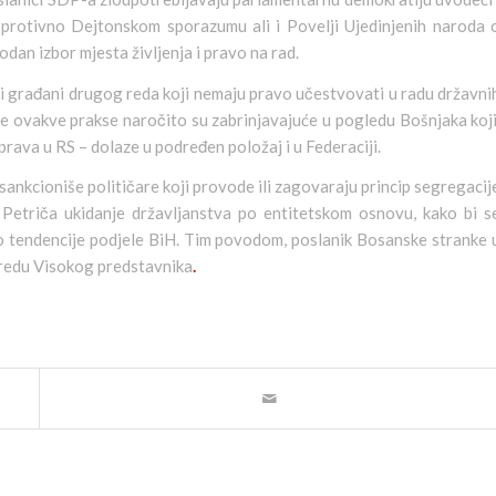
 protivno Dejtonskom sporazumu ali i Povelji Ujedinjenih naroda 
dan izbor mjesta življenja i pravo na rad.
i građani drugog reda koji nemaju pravo učestvovati u radu državni
ice ovakve prakse naročito su zabrinjavajuće u pogledu Bošnjaka koji
prava u RS – dolaze u podređen položaj i u Federaciji.
ankcioniše političare koji provode ili zagovaraju princip segregacij
etriča ukidanje državljanstva po entitetskom osnovu, kako bi s
no tendencije podjele BiH. Tim povodom, poslanik Bosanske stranke 
Uredu Visokog predstavnika
.