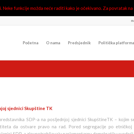
 Neke funkcije možda neće raditi kako je očekivano. Za povratak na n
ma
Početna
O nama
Predsjednik
Politička platform
njoj sjednici Skupštine TK
 predstavnika SDP-a na posljednjoj sjednici SkupštineTK – kojim s
iteta da ostvare pravo na rad. Pored segregacije po etničkoj 
poslanici SDP-a zloupotrebljavaju parlamentarnu demokratiju uvodeći 