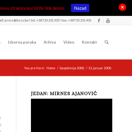
ovu stranicu koristite link desno.
Nazad
il: press@boss.ba \ tel: +387 35 251 035 \ fax: +387 35 251 431
a
Izborna poruka
Arhiva
Video
Kontakt
You are here:
Home
/
Saopštenja 2000.
/
12. januar 2000.
JEDAN: MIRNES AJANOVIĆ
e
i
i