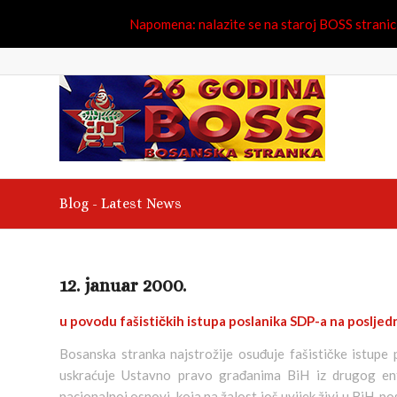
Napomena: nalazite se na staroj BOSS stranici.
Blog - Latest News
12. januar 2000.
u povodu fašističkih istupa poslanika SDP-a na posljed
Bosanska stranka najstrožije osuđuje fašističke istupe
uskraćuje Ustavno pravo građanima BiH iz drugog ent
nacionalnoj osnovi, koja na žalost još uvijek živi u BiH, 