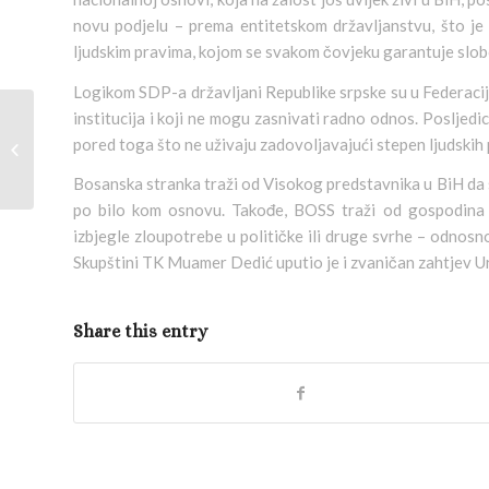
novu podjelu – prema entitetskom državljanstvu, što je
ljudskim pravima, kojom se svakom čovjeku garantuje slobo
Logikom SDP-a državljani Republike srpske su u Federacij
institucija i koji ne mogu zasnivati radno odnos. Posljed
pored toga što ne uživaju zadovoljavajući stepen ljudskih 
04. januar 2000.
Bosanska stranka traži od Visokog predstavnika u BiH da s
po bilo kom osnovu. Takođe, BOSS traži od gospodina P
izbjegle zloupotrebe u političke ili druge svrhe – odnos
Skupštini TK Muamer Dedić uputio je i zvaničan zahtjev 
Share this entry