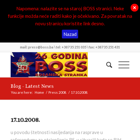
Napomena: nalazite se na staroj BOSS stranici. Neke
funkcije možda neće raditi kako je očekivano. Za povratak na
novu stranicu koristite link desno.
Nazad
mail: press@boss.ba \ tel: +387 35 251 035 \ fax: +387 35 251 431
Blog - Latest News
You are here:
Home
/
Press 2008.
/
17.10.2008.
17.10.2008.
u povodu štetnosti nasijedanja na rasprave u
referendumu za otcjepljenje RS, u situaciji kada se BiH