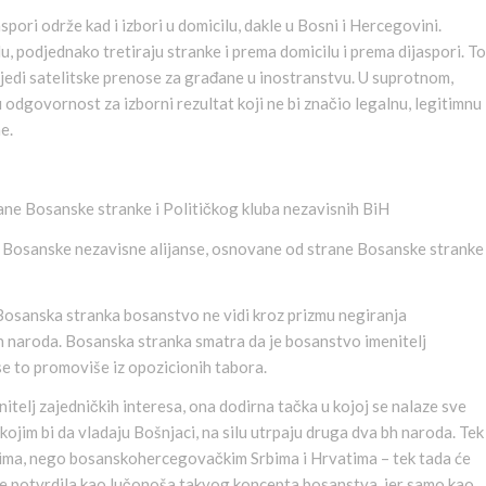
pori održe kad i izbori u domicilu, dakle u Bosni i Hercegovini.
 podjednako tretiraju stranke i prema domicilu i prema dijaspori. To
jedi satelitske prenose za građane u inostranstvu. U suprotnom,
odgovornost za izborni rezultat koji ne bi značio legalnu, legitimnu 
e.
ane Bosanske stranke i Političkog kluba nezavisnih BiH
je Bosanske nezavisne alijanse, osnovane od strane Bosanske stranke
 Bosanska stranka bosanstvo ne vidi kroz prizmu negiranja
 naroda. Bosanska stranka smatra da je bosanstvo imenitelj
o se to promoviše iz opozicionih tabora.
telj zajedničkih interesa, ona dodirna tačka u kojoj se nalaze sve
 kojim bi da vladaju Bošnjaci, na silu utrpaju druga dva bh naroda. Tek
cima, nego bosanskohercegovačkim Srbima i Hrvatima – tek tada će
se potvrdila kao lučonoša takvog koncepta bosanstva, jer samo kao