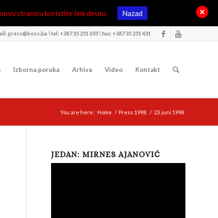
ovu stranicu koristite link desno.
Nazad
il: press@boss.ba \ tel: +387 35 251 035 \ fax: +387 35 251 431
a
Izborna poruka
Arhiva
Video
Kontakt
You are here:
Home
/
Press 1998.
/
23. juni 1998
JEDAN: MIRNES AJANOVIĆ