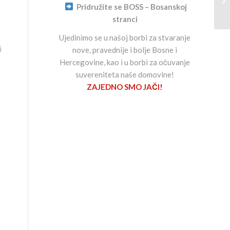
28
Pridružite se BOSS – Bosanskoj
stranci
Ujedinimo se u našoj borbi za stvaranje
i
nove, pravednije i bolje Bosne i
Hercegovine, kao i u borbi za očuvanje
suvereniteta naše domovine!
ZAJEDNO SMO JAČI!