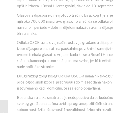
opštih izbora u Bosni i Hercegovini, dakle do 13. septembr
Glasovi iz dijaspore čine gotovo trećinu biračkog tijela, 
njih oko 700.000 ima pravo glasa. To znači da se odluka o
narednom periodu – dobrim dijelom nalazi u rukama dijaspor
bh stranaka.
Odluka OSCE-a, na ovaj način, ostavlja građane u dijaspor
izbor dijaspore bazirati na paušalnim, površnim i sumnjivim
ovome trebala glasati u vrijeme kada će se u Bosni i Her
rečeno, kampanja u tom slučaju nema svrhe, jer bi trećini 
nude političke stranke.
Drugi razlog zbog kojeg Odluka OSCE-a nama nikakvog uteme
prošlogodišnjih izbora, prebrajaju i do mjesec dana nakon i
istovremeno kad i domicilni, te i zajedno objavljeni.
Bosanska stranka smatra da je nedopustivo da se budućno
svakog građanina da ima uvid u programe političkih stranaka
sobom nosi rizik ništavnosti i nevalidnosti izbornih rezulta