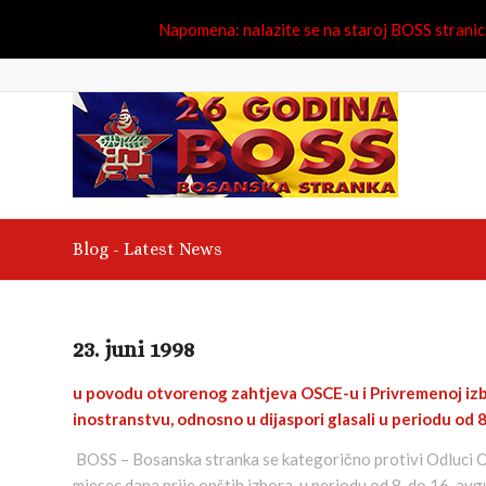
Napomena: nalazite se na staroj BOSS stranici.
Blog - Latest News
23. juni 1998
u povodu otvorenog zahtjeva OSCE-u i Privremenoj izbor
inostranstvu, odnosno u dijaspori glasali u periodu od 8
BOSS – Bosanska stranka se kategorično protivi Odluci OS
mjesec dana prije opštih izbora, u periodu od 8. do 16. avgu