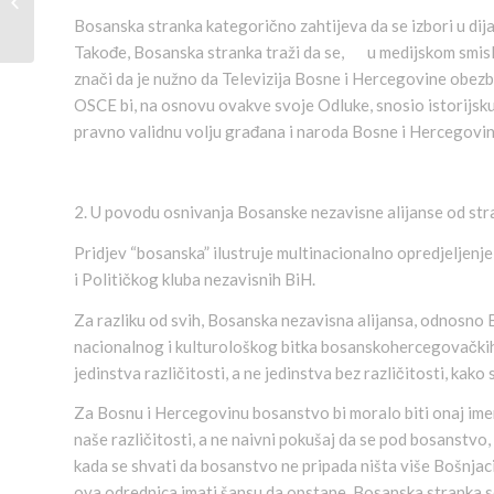
22. juni 1998
Bosanska stranka kategorično zahtijeva da se izbori u dijas
Takođe, Bosanska stranka traži da se, u medijskom smislu,
znači da je nužno da Televizija Bosne i Hercegovine obezb
OSCE bi, na osnovu ovakve svoje Odluke, snosio istorijsku 
pravno validnu volju građana i naroda Bosne i Hercegovin
2. U povodu osnivanja Bosanske nezavisne alijanse od str
Pridjev “bosanska” ilustruje multinacionalno opredjeljen
i Političkog kluba nezavisnih BiH.
Za razliku od svih, Bosanska nezavisna alijansa, odnosno
nacionalnog i kulturološkog bitka bosanskohercegovačkih
jedinstva različitosti, a ne jedinstva bez različitosti, kak
Za Bosnu i Hercegovinu bosanstvo bi moralo biti onaj imeni
naše različitosti, a ne naivni pokušaj da se pod bosanstvo,
kada se shvati da bosanstvo ne pripada ništa više Bošnja
ova odrednica imati šansu da opstane. Bosanska stranka 