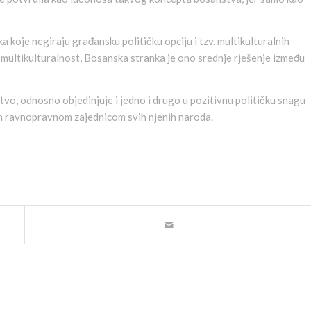
a koje negiraju građansku političku opciju i tzv. multikulturalnih
i multikulturalnost, Bosanska stranka je ono srednje rješenje između
tvo, odnosno objedinjuje i jedno i drugo u pozitivnu političku snagu
m ravnopravnom zajednicom svih njenih naroda.