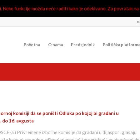
 Neke funkcije možda neće raditi kako je očekivano. Za povratak na n
ma
Početna
O nama
Predsjednik
Politička platform
noj komisiji da se poništi Odluka po kojoj bi građani u
. do 16. avgusta
CE-a i Privremene izborne komisije da građani u dijaspori glasaju
sta kako bi, navodno, njihovi glasovi bili prebrojani i evidentirani do