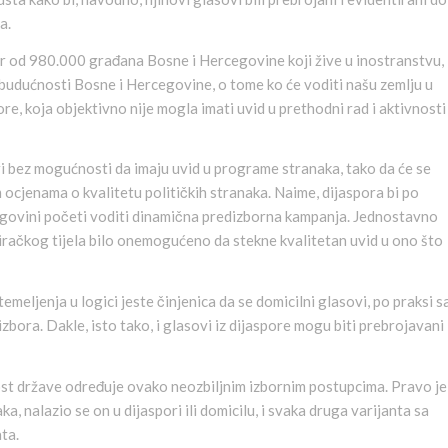
a.
jer od 980.000 građana Bosne i Hercegovine koji žive u inostranstvu,
 budućnosti Bosne i Hercegovine, o tome ko će voditi našu zemlju u
e, koja objektivno nije mogla imati uvid u prethodni rad i aktivnosti
i bez mogućnosti da imaju uvid u programe stranaka, tako da će se
 ocjenama o kvalitetu političkih stranaka. Naime, dijaspora bi po
cegovini početi voditi dinamična predizborna kampanja. Jednostavno
biračkog tijela bilo onemogućeno da stekne kvalitetan uvid u ono što
ljenja u logici jeste činjenica da se domicilni glasovi, po praksi s
zbora. Dakle, isto tako, i glasovi iz dijaspore mogu biti prebrojavani
st države određuje ovako neozbiljnim izbornim postupcima. Pravo je
, nalazio se on u dijaspori ili domicilu, i svaka druga varijanta sa
ta.