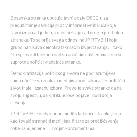
Bosanska stranka upućuje javni poziv OSCE-u za
preduzimanje sankcija protiv informativnih kuća koje
favorizuju rad jednih, a minimiziraju rad drugih političkih
stranaka. To se prije svega odnosi na JP RTVBiH koja
grubo narušava demokratski način izvještavanja, tako
što sprovodi blokadu nad stranačkim mišljenjima koja su
suprotna politici vladajuće stranke.
Demokratizacija političkog života ne podrazumijeva
samo učešće stranaka u medijima uoči izbora, jer politički
život traje i između izbora. Pravo je svake stranke da da
svoju sugestiju, da kritikuje loše pojave i nudi bolja
rješenja.
JP RTVBIH je nedvojbeno medij vladajuće stranke, koja
kao i svaki stranački medij ima filtere za prečišćavanje
robe namijenjene svojim konzumentima.