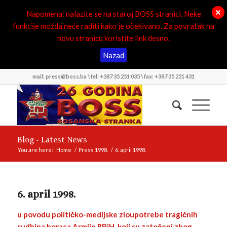
Napomena: nalazite se na staroj BOSS stranici. Neke
funkcije možda neće raditi kako je očekivano. Za povratak na
novu stranicu koristite link desno.
Nazad
mail: press@boss.ba \ tel: +387 35 251 035 \ fax: +387 35 251 431
Blog - Latest News
You are here:
Home
/
Press 1998.
/
6. april 1998.
6. april 1998.
u povodu političko-medijske zloupotrebe tragičnih
sudbina boraca Armije RBiH, koji su zatočeni zbog