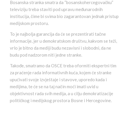
Bosanska stranka smatra da “bosanskohercegovačku”
televiziju treba staviti pod upravu međunarodnih
institucija, čime bi svima bio zagarantovan jednak pristup
medijskom prostoru.
To je najbolja garancija da će se prezentirati tačne
informacije, jer u demokratskom društvu, kakvom se teži,
vrlo je bitno da mediji budu nezavisni i slobodni, da ne
budu pod nadzorom niti jedne stranke.
Takođe, smatramo da OSCE treba oformiti ekspertni tim
za praćenje rada informativnih kuća, kojem će stranke
upućivati svoje izvještaje i stavove, uporedo kada i
medijima, te će se na taj način moći imati uvid u
objektivnost rada svih medija, a u cilju demokratizacije
političkog i medijskog prostora Bosne i Hercegovine.