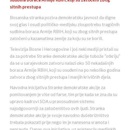
sitnih prestupa
Bosanska stranka poziva demokratsku javnost da digne
svoj glas i osudi političko-medijsku zloupotrebu tragičnih
sudbina boraca Armije RBiH, koji su zbog sitnih prestupa
zatočeni u kazamatima zemlje za koju su se borili.
Televizija Bosne i Hercegovine i još neki mediji pristali su
da za potrebe Stranke demokratske akcije tobože “otkriju”
da se u sarajevskom zatvoru nalazi oko 50 nekadašnjih
boraca Armije RBiH, koji su osuđeni na po nekoliko godina
zatvora zbog sitnijih prestupa i manjih krivičnih djela.
Navodna inicijativa Stranke demokratske akcije za
pomilovanjem je više od farse, tim prije kada se zna da su
upravo kadrovi SDA u pravosudnom sistemu
najodgovorniji za zatočeništvo ovih ljudi. Stranka
demokratske akcije je svoje navodno dušebrižništvo
trebala pokazati prije nego im je nanesena sramota i
nepravda. Danas ova inicijativa, uz asistenciju medijskih