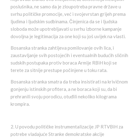
poslušnika, ne samo da je zloupotreba pravne države u
svrhu političke promocije, već i svojevrstan grijeh prema
ljudima i ljudskim sudbinama. Činjenica da se i ljudska
sloboda može upotrebljavati u svrhu izborne kampanje
dovoljna je legitimacija za one koji su još uvijek na vlasti.
Bosanska stranka zahtijeva pomilovanje ovih lica, i
zaustavljanje svih postojećih i eventualnih budućih sličnih
sudskih postupaka protiv boraca Armije RBiH koji se
terete za sitnije prestupe počinjene u toku rata.
Bosanska stranka smatra da treba insistirati na krivičnom
gonjenju istinskih profitera, a ne boraca koji su, da bi
prehranili svoju porodicu, otuđili nekoliko kilograma
krompira.
2. U povodu političke instrumentalizacije JP RTVBiH za
potrebe vladajuće Stranke demokratske akcije