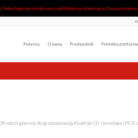
 Neke funkcije možda neće raditi kako je očekivano. Za povratak na n
ma
Početna
O nama
Predsjednik
Politička platform
 30 odsto glasova zbog manipulacija Koalicije CD i javašluka OSCE-