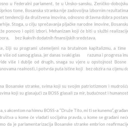
osno u Federalni parlament, te u Unsko-sansku, Zeničko-dobojsku
Uprkos tome, Bosanska stranka nije zadovoljna izbornim rezultatima
tet tendenciji da društvena imovina, odnosno državna dobra postan
arhije. Stoga, u cilju sprečavanja pljačke narodne imovine, Bosansk
e ponovo i opšti izbori. Mehanizam koji će biti u službi realizacij
 izbora, bez ikakvih dodatnih finansijskih sredstava.
ke, čiji su programi utemeljeni na brutalnom kapitalizmu, a time 
 je više od samog glasa, jer danas svaki glas razuma i progresa im
vide više i dublje od drugih, snaga su vjere u opstojnost Bosne 
snovama realnosti, i potvrda puta istine koji bez obzira na cijenu d
jama Bosanske stranke, svima koji su svojim patriotizmom i mudrošć
svima koji su glasajući za BOSS glasali za mir, budućnost i humanost
a, s akcentom na himnu BOSS-a “Druže Tito, mi ti se kunemo”, građan
 društva u kome će vladati socijalna pravda, u kome se građani neć
amo da je parlamentarizacija Bosanske stranke embrion reafirmacij