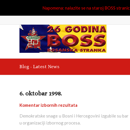
Napomena: nalazite se na staroj BOSS stranici.
Blog - Latest News
6. oktobar 1998.
Komentar izbornih rezultata
Demokratske snage u Bosni i Hercegovini izgubile su bar
u organizaciji izbornog procesa.