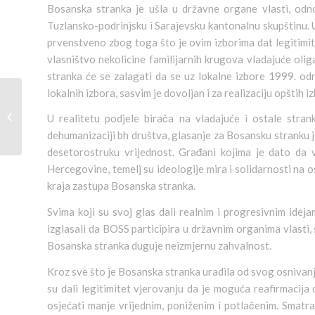
Bosanska stranka je ušla u državne organe vlasti, odn
Tuzlansko-podrinjsku i Sarajevsku kantonalnu skupštinu. 
prvenstveno zbog toga što je ovim izborima dat legitimi
vlasništvo nekolicine familijarnih krugova vladajuće olig
stranka će se zalagati da se uz lokalne izbore 1999. održ
lokalnih izbora, sasvim je dovoljan i za realizaciju opštih
30. avgust 1998.
U realitetu podjele birača na vladajuće i ostale stran
dehumanizaciji bh društva, glasanje za Bosansku stranku
desetorostruku vrijednost. Građani kojima je dato da 
Hercegovine, temelj su ideologije mira i solidarnosti na o
kraja zastupa Bosanska stranka.
Svima koji su svoj glas dali realnim i progresivnim ide
izglasali da BOSS participira u državnim organima vlasti, 
Bosanska stranka duguje neizmjernu zahvalnost.
Kroz sve što je Bosanska stranka uradila od svog osnivanj
su dali legitimitet vjerovanju da je moguća reafirmacija
osjećati manje vrijednim, poniženim i potlačenim. Smatr