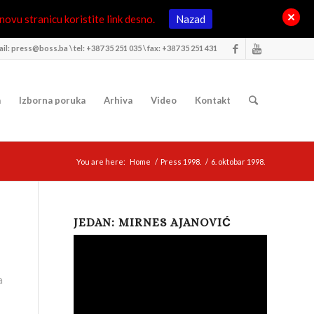
ovu stranicu koristite link desno.
Nazad
il: press@boss.ba \ tel: +387 35 251 035 \ fax: +387 35 251 431
a
Izborna poruka
Arhiva
Video
Kontakt
You are here:
Home
/
Press 1998.
/
6. oktobar 1998.
JEDAN: MIRNES AJANOVIĆ
a