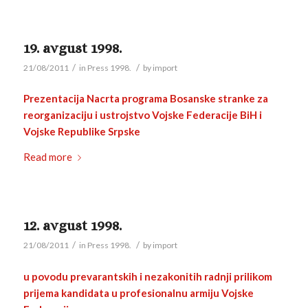
19. avgust 1998.
/
/
21/08/2011
in
Press 1998.
by
import
Prezentacija Nacrta programa Bosanske stranke za
reorganizaciju i ustrojstvo Vojske Federacije BiH i
Vojske Republike Srpske
Read more
12. avgust 1998.
/
/
21/08/2011
in
Press 1998.
by
import
u povodu prevarantskih i nezakonitih radnji prilikom
prijema kandidata u profesionalnu armiju Vojske