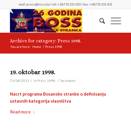
mail: press@boss.ba \ tel: +387 35 251 035 \ fax: +387 35 251 431
Archive for category: Press 1998.
You are here:
Home
/
Press 1998.
19. oktobar 1998.
/
/
21/08/2011
in
Press 1998.
by
import
Nacrt programa Bosanske stranke o definisanju
ustavnih kategorija vlasništva
Read more