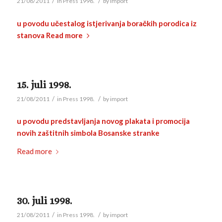
/
/
21/08/2011
in
Press 1998.
by
import
u povodu učestalog istjerivanja boračkih porodica iz
stanova
Read more
15. juli 1998.
/
/
21/08/2011
in
Press 1998.
by
import
u povodu predstavljanja novog plakata i promocija
novih zaštitnih simbola Bosanske stranke
Read more
30. juli 1998.
/
/
21/08/2011
in
Press 1998.
by
import