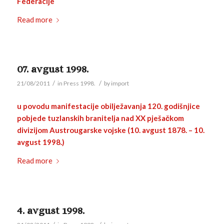
Federacije
Read more
07. avgust 1998.
/
/
21/08/2011
in
Press 1998.
by
import
u povodu manifestacije obilježavanja 120. godišnjice
pobjede tuzlanskih branitelja nad XX pješačkom
divizijom Austrougarske vojske (10. avgust 1878. – 10.
avgust 1998.)
Read more
4. avgust 1998.