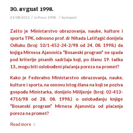
30. avgust 1998.
/
/
21/08/2011
in
Press 1998.
by
import
Zašto je Ministarstvo obrazovanja, nauke, kulture i
sporta TPK, odnosno prof. dr Nihada Latifagić donijela
Odluku (broj: 10/1-452-24-2/98 od 24. 08. 1998.) da
knjiga Mirnesa Ajanovića “Bosanski program” ne spada
pod kriterije pisanih sadržaja koji, po članu 19. tačka
13., mogu biti oslobođeni plaćanja poreza na promet?
Kako je Federalno Ministarstvo obrazovanja, nauke,
kulture i sporta, na osnovu istog člana na koji se poziva
gospođa Ministarka, donijelo Mišljenje (broj: 02-413-
4716/98 od 28. 08. 1998.) o oslobađanju knjige
“Bosanski program” Mirnesa Ajanovića od plaćanja
poreza na promet?
Read more