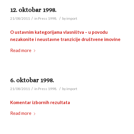
12. oktobar 1998.
/
/
21/08/2011
in
Press 1998.
by
import
O ustavnim kategorijama vlasništva – u povodu
nezakonite i neustavne tranzicije društvene imovine
Read more
6. oktobar 1998.
/
/
21/08/2011
in
Press 1998.
by
import
Komentar izbornih rezultata
Read more